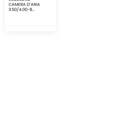
CAMERA D’ARIA
3.50/4.00-8
VALVOLA TR13 PER
PNEUMATICO
RUOTA CARRIOLA
TRATTORINO
FALCIAERBA
GARDEN
GIARDINAGGIO