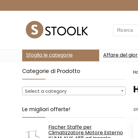
Search
for:
Sfoglia le categorie
Affare del gio
Categorie di Prodotto
H
‎
Select a category
Le migliori offerte!
Sh
Fischer Staffe per
Climatizzatore Motore Esterno