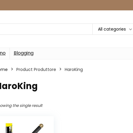
All categories
rno
Blogging
ome
Product Produttore
‎HaroKing
HaroKing
owing the single result