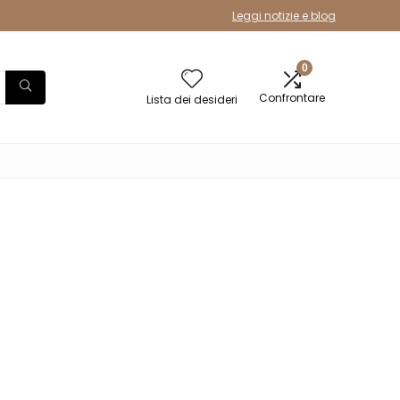
Leggi notizie e blog
0
Confrontare
Lista dei desideri