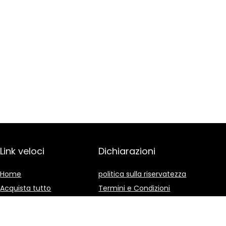
Link veloci
Dichiarazioni
Home
politica sulla riservatezza
Acquista tutto
Termini e Condizioni
Blog
Divulgazione delle
Affiliazioni
I nostri negozi online