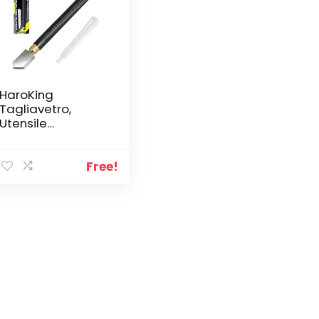
HaroKing
Tagliavetro,
Utensile
Professionale per
il Taglio del Vetro
Lubrificato Ruota
Free!
di Taglio in
Carburo di
Tungsteno Tagli
3-12mm Vetro,
Specchio,
Piastrelle e Vetri
Colorati