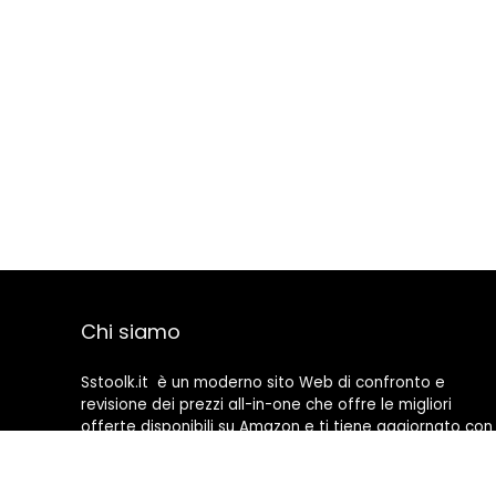
Chi siamo
Sstoolk.it è un moderno sito Web di confronto e
revisione dei prezzi all-in-one che offre le migliori
offerte disponibili su Amazon e ti tiene aggiornato con
gli ultimi blog aggiunti. Tutte le immagini sono di
proprietà dei rispettivi proprietari. Tutti i contenuti
citati derivano dalle rispettive fonti.