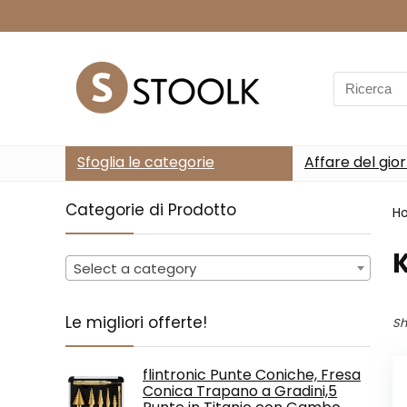
Search
for:
Sfoglia le categorie
Affare del gio
Categorie di Prodotto
H
Select a category
Le migliori offerte!
Sh
flintronic Punte Coniche, Fresa
Conica Trapano a Gradini,5