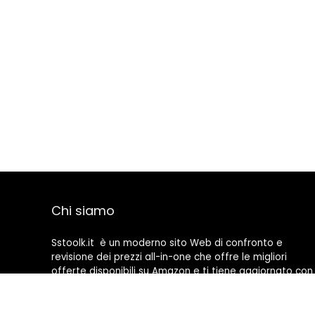
Chi siamo
Sstoolk.it è un moderno sito Web di confronto e
revisione dei prezzi all-in-one che offre le migliori
offerte disponibili su Amazon e ti tiene aggiornato con
gli ultimi blog aggiunti. Tutte le immagini sono di
proprietà dei rispettivi proprietari. Tutti i contenuti
citati derivano dalle rispettive fonti.