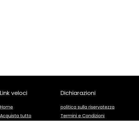
Link veloci
Dichiarazioni
Home
politica sulla riservatezza
Acquista tutto
Termini e Condizioni
Blog
Divulgazione delle
Affiliazioni
I nostri negozi online