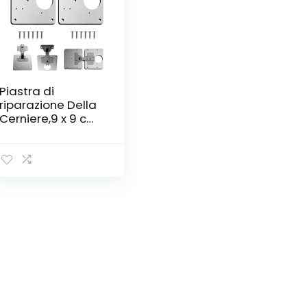
Piastra di
riparazione Della
Cerniere,9 x 9 cm
Repair Brackets
Plates,Piastre di
Montaggio della
Cerniera della
Porta,piastra di
installazione
della cerniera di
montaggio per
cucina, armadio,
mensole