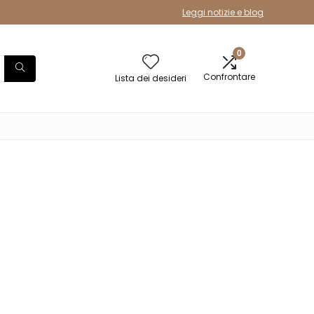
Leggi notizie e blog
0
Confrontare
Lista dei desideri