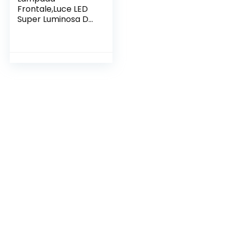
Frontale,Luce LED
Super Luminosa Da
18000 Lumen 8
LED,USB
Ricaricabile
Regolabile
Impermeabile Per
Campeggio,Pesca,
Grotta,Jogging Ed
Escursionismo