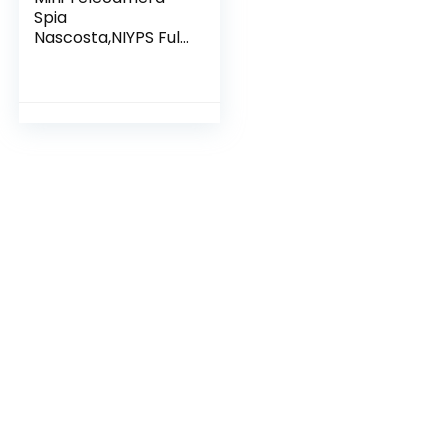
Spia
Nascosta,NIYPS Full
HD 1080P Portatile
Micro Spy Cam
Sorveglianza con
Visione
Notturna,Sensore di
Movimento y
Batteria,Piccola
Microcamere Spia
per
Esterno/Interno