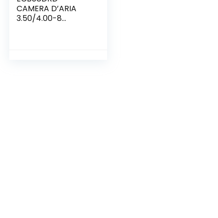
CAMERA D’ARIA
3.50/4.00-8
VALVOLA TR13 PER
PNEUMATICO
RUOTA CARRIOLA
TRATTORINO
FALCIAERBA
GARDEN
GIARDINAGGIO