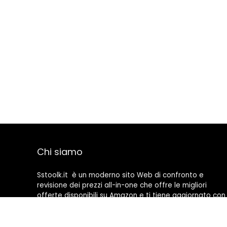
Chi siamo
Sstoolk.it è un moderno sito Web di confronto e
revisione dei prezzi all-in-one che offre le migliori
offerte disponibili su Amazon e ti tiene aggiornato con
gli ultimi blog aggiunti. Tutte le immagini sono di
proprietà dei rispettivi proprietari. Tutti i contenuti
citati derivano dalle rispettive fonti.