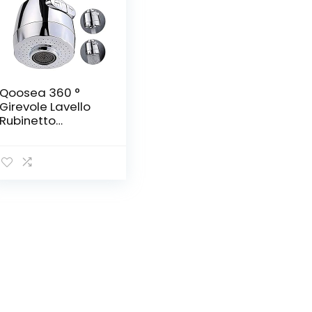
Qoosea 360 °
Girevole Lavello
Rubinetto
Gorgogliatore
prolungato
Aeratore
Rubinetto a
risparmio idrico
Rubinetto filtro
Aeratore
Rubinetto filtro
Regolatore spray
Testa ugello per
cucina bagno