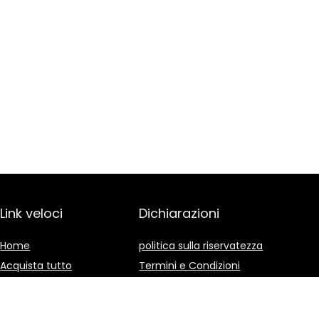
Link veloci
Dichiarazioni
Home
politica sulla riservatezza
Acquista tutto
Termini e Condizioni
Blog
Divulgazione delle
Affiliazioni
I nostri negozi online