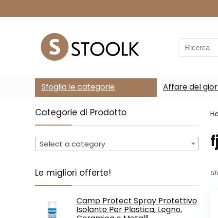
Search
for:
Sfoglia le categorie
Affare del gio
Categorie di Prodotto
H
‎
Select a category
Le migliori offerte!
Sh
Camp Protect Spray Protettivo
Isolante Per Plastica, Legno,