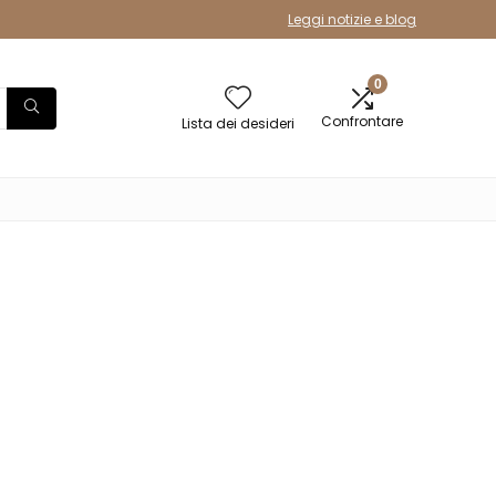
Leggi notizie e blog
0
Confrontare
Lista dei desideri