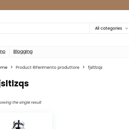
All categories
rno
Blogging
ome
Product Riferimento produttore
‎fjsltlzqs
fjsltlzqs
owing the single result