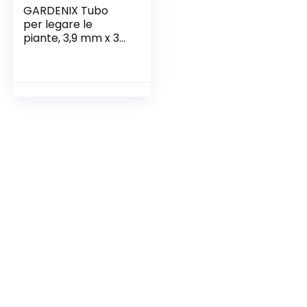
GARDENIX Tubo
per legare le
piante, 3,9 mm x 30
m, materiale per
legare le piante