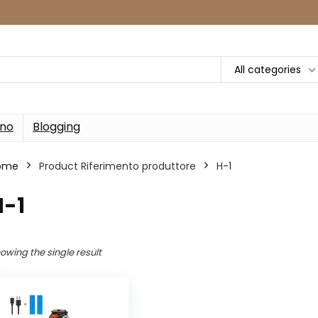
All categories
rno
Blogging
ome
Product Riferimento produttore
‎H-1
H-1
owing the single result