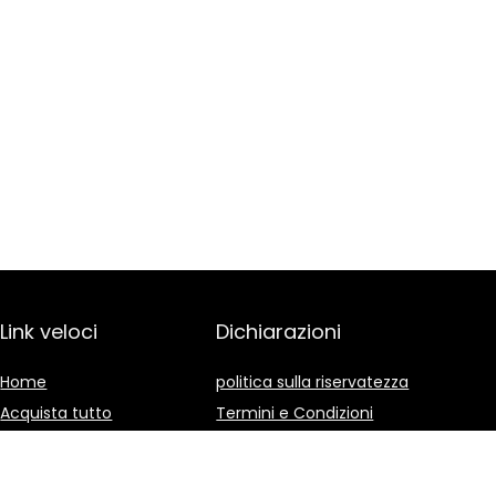
Link veloci
Dichiarazioni
Home
politica sulla riservatezza
Acquista tutto
Termini e Condizioni
Blog
Divulgazione delle
Affiliazioni
I nostri negozi online