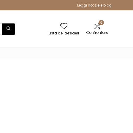
Leggi notizie e blog
0
Confrontare
Lista dei desideri