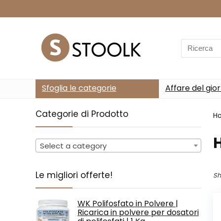
Search
for:
Sfoglia le categorie
Affare del gio
Categorie di Prodotto
H
‎
Select a category
Le migliori offerte!
Sh
WK Polifosfato in Polvere |
Ricarica in polvere per dosatori