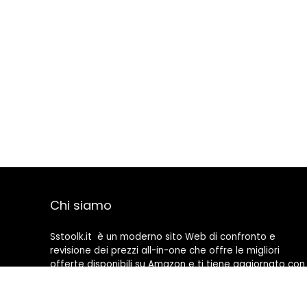
Chi siamo
Sstoolk.it è un moderno sito Web di confronto e
revisione dei prezzi all-in-one che offre le migliori
offerte disponibili su Amazon e ti tiene aggiornato con
gli ultimi blog aggiunti. Tutte le immagini sono di
proprietà dei rispettivi proprietari. Tutti i contenuti
citati derivano dalle rispettive fonti.