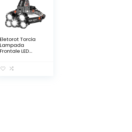
Eletorot Torcia
Lampada
Frontale LED
100000 ore o più,
2000LM Lampada
da Testa LED USB
Ricaricabile,
Torcia Frontale
con 4 Modalità di
Illuminazione,
Luce Frontale per
Pesca,
Campeggio o
Arrampicata