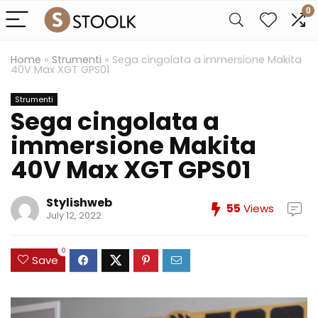
0
Home
»
Strumenti
»
Sega cingolata a immersione Makita
40V Max XGT GPS01
Strumenti
Sega cingolata a
immersione Makita
40V Max XGT GPS01
Stylishweb
55
Views
July 12, 2022
0
Save