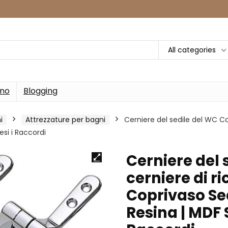
All categories
rno
Blogging
i
Attrezzature per bagni
Cerniere del sedile del WC Cop
si i Raccordi
Cerniere del 
cerniere di ri
Coprivaso Se
Resina | MDF 