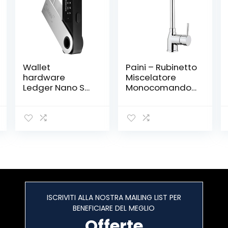
Wallet
Paini – Rubinetto
hardware
Miscelatore
Ledger Nano S
Monocomando
Plus – Proteggi
Cucina, Lavello,
criptovalute, NFT
Cromato, Leva
e token
laterale con
bocca U
orientabile,
Design
moderno,
interamente
prodotto e
lavorato in Italia
ISCRIVITI ALLA NOSTRA MAILING LIST PER
BENEFICIARE DEL MEGLIO
Offerte