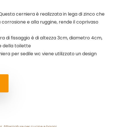
 Questa cerniera è realizzata in lega di zinco che
a corrosione e alla ruggine, rende il coprivaso
C
ra di fissaggio è di altezza 3cm, diametro 4cm,
 della toilette
iera per sedile wc viene utilizzato un design
ni
,
Attrezzature per cucine e bagni