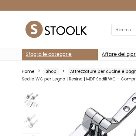
Search
for:
Sfoglia le categorie
Affare del gio
Home
Shop
Attrezzature per cucine e bagn
Sedile WC per Legno | Resina | MDF Sedili WC – Compre