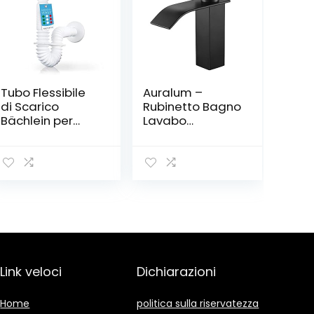
Tubo Flessibile
Auralum –
di Scarico
Rubinetto Bagno
Bächlein per
Lavabo
Lavabo – G 1 1/4″
Cascata Nero
x 32 mm,
Rubinetto a
Estensibile da
Cascata
320-800 mm,
Quadrato
Sifone Antiodore
Ottone Alta
Regolabile
Qualità
Individualmente
Miscelatore
Lavabo Bagno
Nero Acqua
Calda e Fredda
Link veloci
Dichiarazioni
Home
politica sulla riservatezza