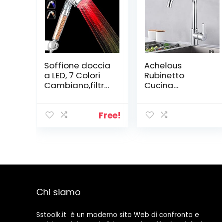
Soffione doccia
Achelous
a LED, 7 Colori
Rubinetto
Cambiano,filtro
Cucina
ionico SPA, filtro
Miscelatore
ad alta
Monocomando
pressione,
per Lavello con
Free!
risparmio idrico
Aeratore
Per la Pelle
Sostituibile,
Secca e Capelli
Girevole 360°,
(7 Colori)
Acqua Fredda e
Calda
Regolabile
Ottone Cromo
Chi siamo
Sstoolk.it è un moderno sito Web di confronto e