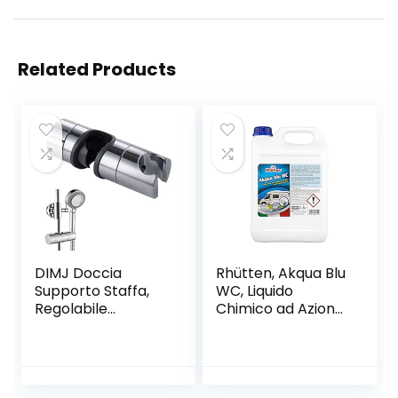
Related Products
DIMJ Doccia
Rhütten, Akqua Blu
Supporto Staffa,
WC, Liquido
Regolabile
Chimico ad Azione
Ricambio
Disgregante nei
Supporto
Confronti dei Rifiuti
Doccetta 18-25
Organici,
mm ABS Doccia
Trattamento di
Soffione Supporto
Acque Nere