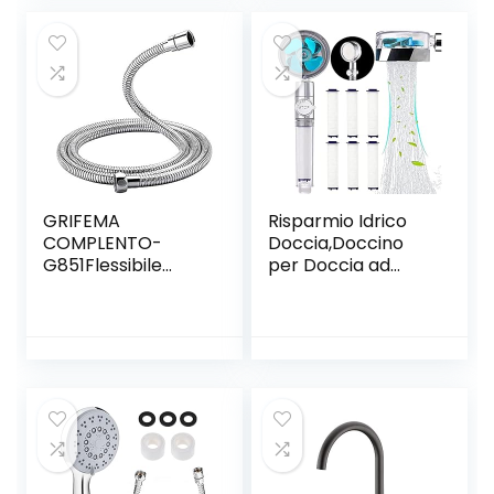
per Barra,
Derivanti da
Saliscendi con
Toilette di Mezzi di
Finitura Cromata,
Trasporto, per
Grigio
Camper, Autobus,
5L
GRIFEMA
Risparmio Idrico
COMPLENTO-
Doccia,Doccino
G851Flessibile
per Doccia ad
Doccia in Acciaio
Elica ad Alta
Inossidabile (G1/2
Pressione, Soffione
pollici, 150 CM),
Doccia
Tubo Doccia da
Anticalcare
Anti Torsione,
Girevole a 360 °,
Argento/Cromo
Connettore
Universale
Accessori Da
Bagno, Con6Filtri In
Cotone PP (blu)