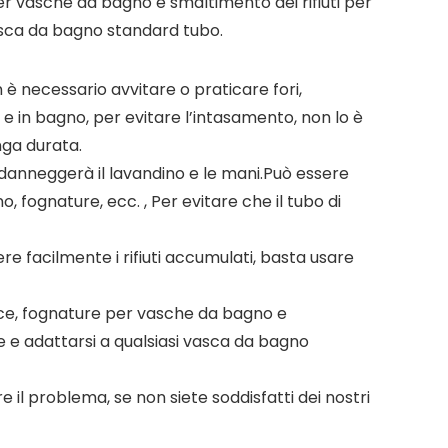
 per vasche da bagno e smaltimento dei rifiuti per
vasca da bagno standard tubo.
è necessario avvitare o praticare fori,
a e in bagno, per evitare l’intasamento, non lo è
nga durata.
 danneggerà il lavandino e le mani.Può essere
o, fognature, ecc. , Per evitare che il tubo di
re facilmente i rifiuti accumulati, basta usare
docce, fognature per vasche da bagno e
ze e adattarsi a qualsiasi vasca da bagno
 il problema, se non siete soddisfatti dei nostri