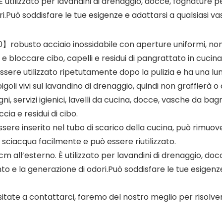
no.È utilizzato per lavandini di drenaggio, docce, fognature
i.Può soddisfare le tue esigenze e adattarsi a qualsiasi 
0】robusto acciaio inossidabile con aperture uniformi, non 
 e bloccare cibo, capelli e residui di pangrattato in cucin
essere utilizzato ripetutamente dopo la pulizia e ha una lu
i vivi sul lavandino di drenaggio, quindi non graffierà o
i, servizi igienici, lavelli da cucina, docce, vasche da bagn
cia e residui di cibo.
ere inserito nel tubo di scarico della cucina, può rimuove
 sciacqua facilmente e può essere riutilizzato.
 cm all’esterno. È utilizzato per lavandini di drenaggio, 
nto e la generazione di odori.Può soddisfare le tue esigen
tate a contattarci, faremo del nostro meglio per risolvere