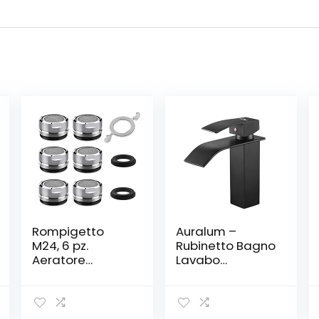
Rompigetto
Auralum –
M24, 6 pz.
Rubinetto Bagno
Aeratore
Lavabo
Rubinetto Filtri
Cascata Nero
Rubinetti
Rubinetto a
Lavandino per
Cascata
Cucina e Bagno,
Quadrato