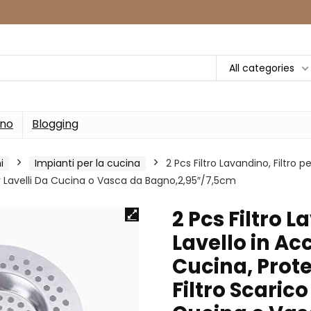
All categories
rno
Blogging
i
Impianti per la cucina
2 Pcs Filtro Lavandino, Filtro pe
er Lavelli Da Cucina o Vasca da Bagno,2,95″/7,5cm
2 Pcs Filtro L
Lavello in Acc
Cucina, Prote
Filtro Scarico