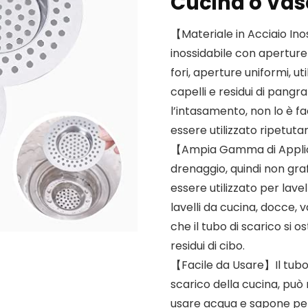
Cucina o Vas
【Materiale in Acciaio Ino
inossidabile con aperture
fori, aperture uniformi, u
capelli e residui di pangr
l’intasamento, non lo è fa
essere utilizzato ripetut
【Ampia Gamma di Applicazi
drenaggio, quindi non gra
essere utilizzato per lavel
lavelli da cucina, docce, 
che il tubo di scarico si o
residui di cibo.
【Facile da Usare】Il tubo 
scarico della cucina, può 
usare acqua e sapone per 