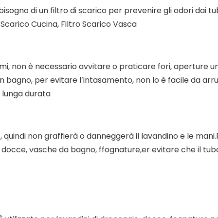
sogno di un filtro di scarico per prevenire gli odori dai tub
r Scarico Cucina, Filtro Scarico Vasca
mi, non è necessario avvitare o praticare fori, aperture un
e in bagno, per evitare l’intasamento, non lo è facile da ar
a lunga durata
o, quindi non graffierà o danneggerà il lavandino e le mani.
na, docce, vasche da bagno, ffognature,er evitare che il tubo