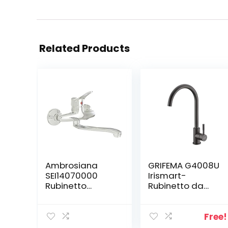
Related Products
Ambrosiana
GRIFEMA G4008U
SEI14070000
Irismart-
Rubinetto
Rubinetto da
Miscelatore
Cucina Alto,
Lavello con
Miscelatore
Girevole, Cromo
Monocomando
Free!
per Lavello,