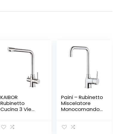
KAIBOR
Paini – Rubinetto
Rubinetto
Miscelatore
Cucina 3 Vie
Monocomando
Rubinetto per I
Cucina, Lavello,
Sistemi Osmosi
Cromato, Leva
Inversa
laterale con
Miscelatore 3
bocca U