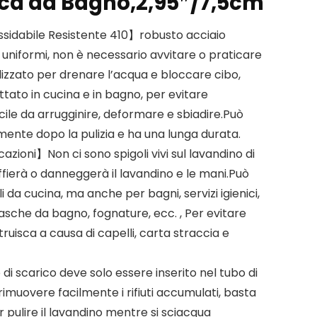
ca da Bagno,2,95″/7,5cm
ssidabile Resistente 410】robusto acciaio
 uniformi, non è necessario avvitare o praticare
tilizzato per drenare l’acqua e bloccare cibo,
attato in cucina e in bagno, per evitare
cile da arrugginire, deformare e sbiadire.Può
amente dopo la pulizia e ha una lunga durata.
oni】Non ci sono spigoli vivi sul lavandino di
ffierà o danneggerà il lavandino e le mani.Può
li da cucina, ma anche per bagni, servizi igienici,
vasche da bagno, fognature, ecc. , Per evitare
struisca a causa di capelli, carta straccia e
di scarico deve solo essere inserito nel tubo di
rimuovere facilmente i rifiuti accumulati, basta
pulire il lavandino mentre si sciacqua