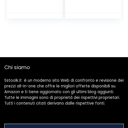
Colla, Fibra di
Rosetta di
Vetro, Nero
Copertura in
Plastica per tubo
di Termosifoni,
Stufa a Pellet,
Canna Fumaria,
Camino a Legna e
Termosifone.
Chi siamo
Sstoolk.it è un moderno sito Web di confronto e revisione dei
prezzi all-in-one che offre le migliori offerte disponibili su
Amazon e ti tiene aggiornato con gli ultimi blog aggiunti.
Tutte le immagini sono di proprietà dei rispettivi proprietari.
Tutti i contenuti citati derivano dalle rispettive fonti.