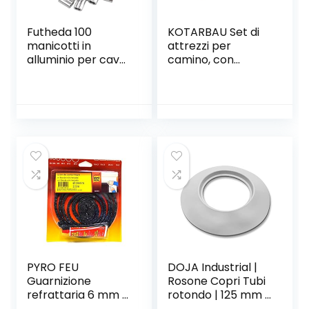
Futheda 100
KOTARBAU Set di
manicotti in
attrezzi per
alluminio per cavo,
camino, con
filo e corda da 1
attizzatoio e
mm, con doppio
raschietto per
puntale/foro
ceneri, attrezzi per
camino, manico in
legno, accessori
per camino,
colore: nero
PYRO FEU
DOJA Industrial |
Guarnizione
Rosone Copri Tubi
refrattaria 6 mm x
rotondo | 125 mm |
2,5 m + Tubo di
Colore Bianco |