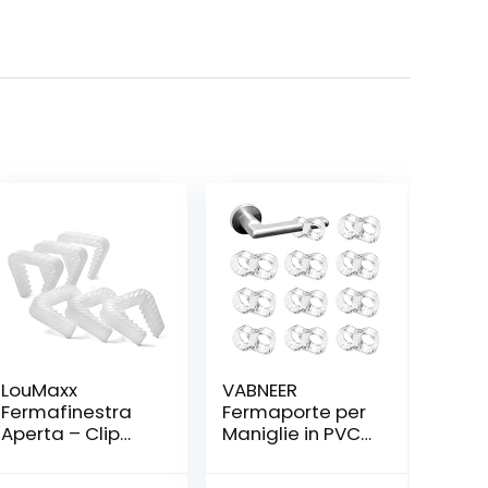
LouMaxx
VABNEER
Fermafinestra
Fermaporte per
Aperta – Clip
Maniglie in PVC
per Finestre –
10 Pezzi Silicone
Blocca Finestra
Anti Protettori