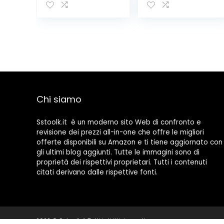
Ricambio in
Fermaporta,
Silicone – 1,1kg –
Montaggio per
Bloccaporta
Porta,
Montaggio a
Pavimento,
Fermo Zincato,
Giallo, Gamba
Porta con Molla,
con Manico in
Legno, Acciaio
Chi siamo
(42 cm)
Sstoolk.it è un moderno sito Web di confronto e
revisione dei prezzi all-in-one che offre le migliori
offerte disponibili su Amazon e ti tiene aggiornato con
gli ultimi blog aggiunti. Tutte le immagini sono di
proprietà dei rispettivi proprietari. Tutti i contenuti
citati derivano dalle rispettive fonti.
2022 © Sstoolk.it Tutti i diritti riservati