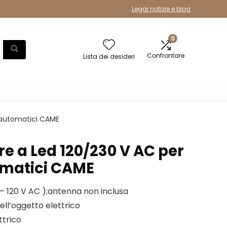
Leggi notizie e blog
0
Confrontare
Lista dei desideri
 automatici CAME
e a Led 120/230 V AC per
omatici CAME
 120 V AC );antenna non inclusa
ell’oggetto elettrico
ttrico