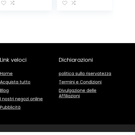
e Porta –
Maniglia della
Protezione
(Trasparente)
Assicurata
Link veloci
Dichiarazioni
Home
politica sulla riservatezza
Acquista tutto
Termini e Condizioni
Blog
Divulgazione delle
Affiliazioni
I nostri negozi online
Pubblicità