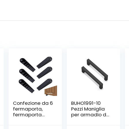
Confezione da 6
BUHO1991-10
fermaporta,
Pezzi Maniglia
fermaporta
per armadio da
nero con cuneo
cucina, con viti,
antiscivolo per
in lega di zinco,