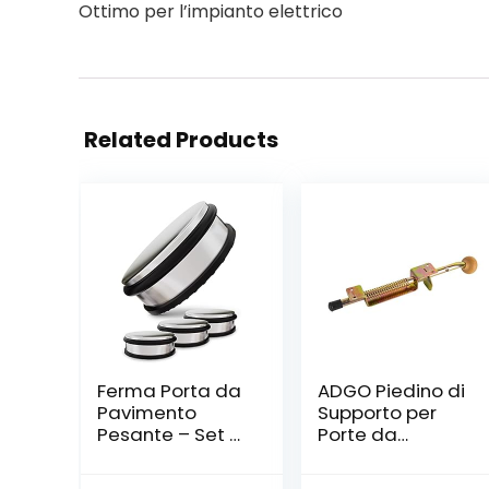
Ottimo per l’impianto elettrico
Related Products
Ferma Porta da
ADGO Piedino di
Pavimento
Supporto per
Pesante – Set di
Porte da
4 – Acciaio Inox
Garage con
– con 4 Anelli di
Molla