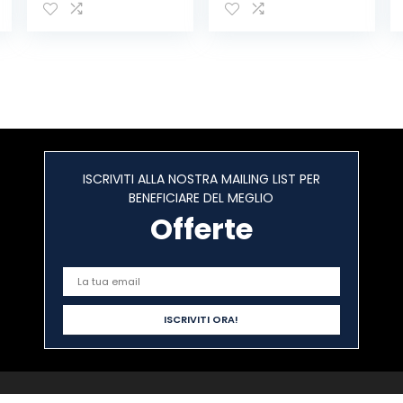
porta e porta in
per armadi,
plastica, per
armadi, armadi,
casa e ufficio
maniglia per
porta, set per
cassetto cucina,
camera da letto
ISCRIVITI ALLA NOSTRA MAILING LIST PER
BENEFICIARE DEL MEGLIO
Offerte