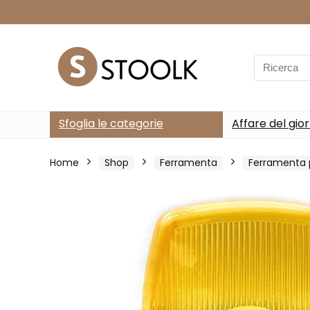
Search
for:
Sfoglia le categorie
Affare del gio
Home
Shop
Ferramenta
Ferramenta p