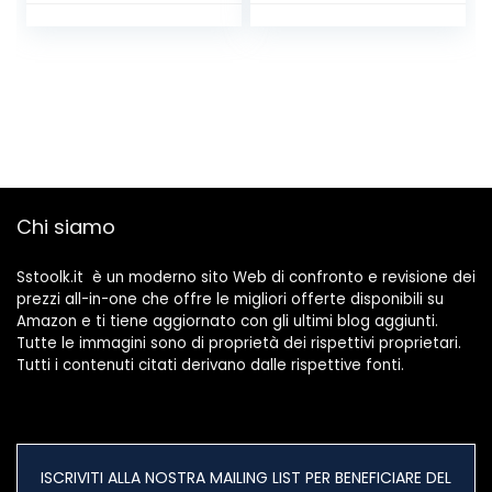
antiruggine con
Cerniera per Mobili
Strong 3M(Bianco,
Armadio con Foro
Ellittico)
e 36 Viti per
Armadietti Porte
Cucine Cassetti
Chi siamo
Sstoolk.it è un moderno sito Web di confronto e revisione dei
prezzi all-in-one che offre le migliori offerte disponibili su
Amazon e ti tiene aggiornato con gli ultimi blog aggiunti.
Tutte le immagini sono di proprietà dei rispettivi proprietari.
Tutti i contenuti citati derivano dalle rispettive fonti.
ISCRIVITI ALLA NOSTRA MAILING LIST PER BENEFICIARE DEL