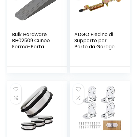
Bulk Hardware
ADGO Piedino di
BH02509 Cuneo
Supporto per
Ferma-Porta
Porte da Garage
Deluxe in Gomma
con Molla
Antiscivolo, Grigio
Fermaporta,
Montaggio per
Porta, Montaggio a
Pavimento, Fermo
Zincato, Giallo,
Gamba Porta con
Molla, con Manico
in Legno, Acciaio
(42 cm)