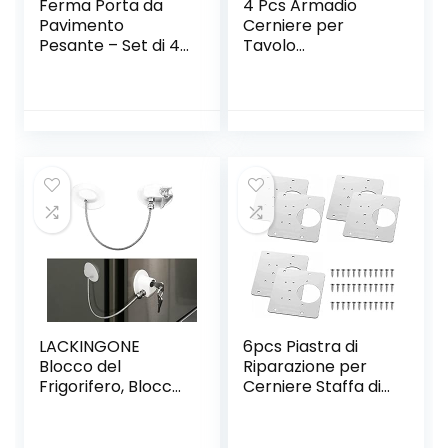
Ferma Porta da
4 Pcs Armadio
Pavimento
Cerniere per
Pesante – Set di 4
Tavolo
– Acciaio Inox –
Pieghevole,Cernier
con 4 Anelli di
a per Tavolo
Ricambio in
Pieghevole,Hardwa
Silicone – 1,1kg –
re Tavolo
Bloccaporta
Pieghevole
Cerniera,Resistent
e Alla
Corrosione,Adatto
per
Mobili,Armadi,Tavo
li da Pranzo,Porte
in Legno
LACKINGONE
6pcs Piastra di
Blocco del
Riparazione per
Frigorifero, Blocco
Cerniere Staffa di
del Frigorifero con
Riparazione per
Chiavi, Blocco del
Cerniere Piastra di
congelatore
Riparazione