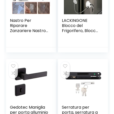
Nastro Per
LACKINGONE
Riparare
Blocco del
Zanzariere Nastro
Frigorifero, Blocco
Adesivo in Fibra Di
del Frigorifero con
Vetro Per Finestre
Chiavi, Blocco del
Schermo Patch
congelatore
Adesivo Forte Per
antiruggine con
Riparazione Di
Strong 3M(Bianco,
Finestre E Porte
Ellittico)
Anti-zanzara
Insetto Finestre
Insetto Con
Adesivo Forte
Gedotec Maniglia
Serratura per
per porta alluminio
porta, serratura a