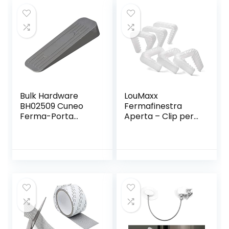
Bulk Hardware
LouMaxx
BH02509 Cuneo
Fermafinestra
Ferma-Porta
Aperta – Clip per
Deluxe in Gomma
Finestre – Blocca
Antiscivolo, Grigio
Finestra e Porta –
Protezione
Assicurata