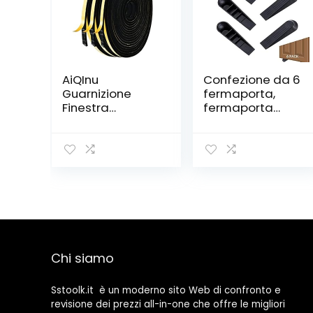
AiQInu
Confezione da 6
Guarnizione
fermaporta,
Finestra
fermaporta
Autoadesiva,3
nero con cuneo
Rotoli 6x3mm
antiscivolo per
15m Schiuma
porta e porta in
Nastro
plastica, per
Paraspifferi
casa e ufficio
Porta, Alta
Densità
Neoprene
Adesivo
Isolamento
Chi siamo
Nastro Sigillante
per Anti Freddo,
Rumore e
Sstoolk.it è un moderno sito Web di confronto e
Collisione
revisione dei prezzi all-in-one che offre le migliori