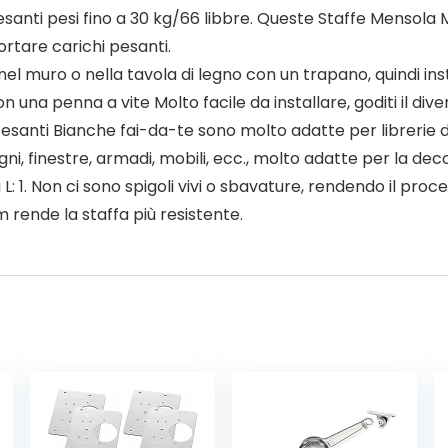
Pesanti pesi fino a 30 kg/66 libbre. Queste Staffe Mensola
rtare carichi pesanti.
muro o nella tavola di legno con un trapano, quindi installa
on una penna a vite Molto facile da installare, goditi il d
anti Bianche fai-da-te sono molto adatte per librerie di 
i, finestre, armadi, mobili, ecc., molto adatte per la decor
1. Non ci sono spigoli vivi o sbavature, rendendo il processo
m rende la staffa più resistente.