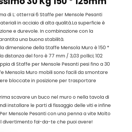
ssimo 30 Kg 150 * 125mm
a di L: otterrai 6 Staffe per Mensole Pesanti
eriali in acciaio di alta qualità.La superficie è
idazione e durevole. In combinazione con la
garantita una buona stabilità.
 la dimensione della Staffe Mensola Muro è 150 *
 la distanza del foro è 77 mm / 3,03 pollici; 102
ppia di Staffe per Mensole Pesanti pesi fino a 30
fe Mensola Muro mobili sono facili da smontare
re bloccate in posizione per trasportare
rima scavare un buco nel muro o nella tavola di
 installare le parti di fissaggio delle viti e infine
fe Per Mensole Pesanti con una penna a vite Molto
i il divertimento fai-da-te che puoi avere!