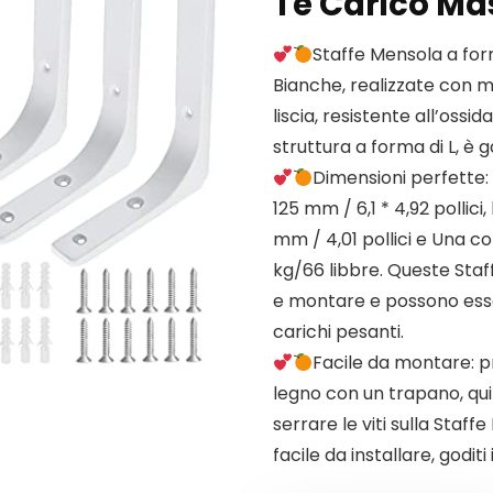
Te Carico Ma
Staffe Mensola a form
Bianche, realizzate con mat
liscia, resistente all’oss
struttura a forma di L, è 
Dimensioni perfette:
125 mm / 6,1 * 4,92 pollici,
mm / 4,01 pollici e Una co
kg/66 libbre. Queste Staf
e montare e possono esse
carichi pesanti.
Facile da montare: p
legno con un trapano, quindi
serrare le viti sulla Staf
facile da installare, godit