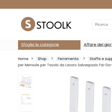
Search
for:
Sfoglia le categorie
Affare del gio
Home
Shop
Ferramenta
Staffe e sup
per Mensole per Tavolo da Lavoro Salvaspazio Fai-D