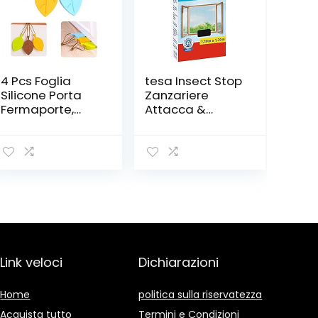
4 Pcs Foglia
tesa Insect Stop
Silicone Porta
Zanzariere
Fermaporte,
Attacca &
Xrten Silicone
Stacca
Porta Foglia
STANDARD per
Fermaporte
Finestre –
Porta di
Zanzariera
Sicurezza
Adesiva – Rete
Proteggono le
per Zanzariera
Dita
Regolabile a
Piacere –
Antracite, 110 cm
x 130 cm
Link veloci
Dichiarazioni
Home
politica sulla riservatezza
Acquista tutto
Termini e Condizioni