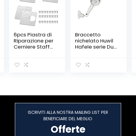
6pcs Piastra di
Braccetto
Riparazione per
nichelato Huwil
Cerniere Staffa
Hafele serie Duo
di Riparazione
per ante a
per Cerniere
ribalta
Piastra di
completo
Riparazione
distanza dal
Cerniera per
bordo 37 mm
Mobili Armadio
con Foro e 36
Viti per
Armadietti Porte
Cucine Cassetti
ISCRIVITI ALLA NOSTRA MAILING LIST PER
BENEFICIARE DEL MEGLIO
Offerte