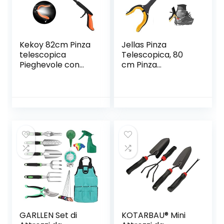
Kekoy 82cm Pinza
Jellas Pinza
telescopica
Telescopica, 80
Pieghevole con
cm Pinza
Faro, Raccoglitore
Telescopica
di
Pieghevole, Pinza
immondizia,Prolun
Prensile,
ga del Braccio con
Raccoglitore di
Struttura in
Immondizia, Pinza
Alluminio,Testa
Morsetto in
Rotante a 90
Gomma (Arancia)
Gradi, mascella
Antiscivolo
GARLLEN Set di
KOTARBAU® Mini