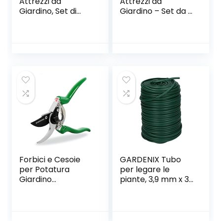
Attrezzi da
Attrezzi da
Giardino, Set di
Giardino – Set da 4
Attrezzi Manuali da
Pezzi Mini Spatole
13 Pezzi, con Borsa
Asta Coltivatore
Pesante per la
per Trapiantare
Conservazione, Kit
per Lavori in
di Semina Manuale
Giardino
per Interni e
Esterni, Adatto per
Donne/Uomini/Gia
rdinieri
Forbici e Cesoie
GARDENIX Tubo
per Potatura
per legare le
Giardino
piante, 3,9 mm x 30
Professionali
m, materiale per
FALCO GRÜNTEK
legare le piante
215 mm