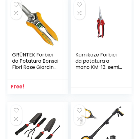
Giardinaggio,
Militari
GRÜNTEK Forbici
Kamikaze Forbici
da Potatura Bonsai
da potatura a
Fiori Rose Giardino
mano KM-13. semi
COLIBRI 170mm.
professionale. 15
Lame in Acciaio
mm Ø. Forbici
Inox con lega di
curve. Forbici da
Free!
zinco. Cesoie
giardino
Forbici con taglio
Bypass