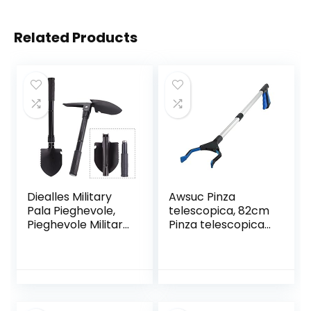
Related Products
Diealles Military
Awsuc Pinza
Pala Pieghevole,
telescopica, 82cm
Pieghevole Militare
Pinza telescopica
Multifunzionale
Pieghevole, Pinza
Badile Vanga
Prensile,Raccoglito
Kit,Ideale per
re di immondizia,
Campeggio,
Pinza Morsetto in
Trekking,
Gomma
Saccopelismo,