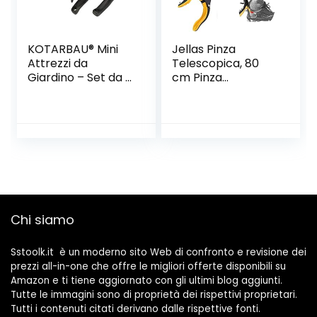
KOTARBAU® Mini
Jellas Pinza
Attrezzi da
Telescopica, 80
Giardino – Set da 4
cm Pinza
Pezzi Mini Spatole
Telescopica
Asta Coltivatore
Pieghevole, Pinza
per Trapiantare
Prensile,
per Lavori in
Raccoglitore di
Giardino
Immondizia, Pinza
Morsetto in
Gomma (Arancia)
Chi siamo
Sstoolk.it è un moderno sito Web di confronto e revisione dei
prezzi all-in-one che offre le migliori offerte disponibili su
Amazon e ti tiene aggiornato con gli ultimi blog aggiunti.
Tutte le immagini sono di proprietà dei rispettivi proprietari.
Tutti i contenuti citati derivano dalle rispettive fonti.