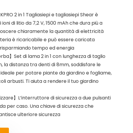
 2 in 1 Tagliasiepi e tagliasiepi Shear è
 ioni di litio da 7,2 V, 1500 mAh che dura più a
noscere chiaramente la quantità di elettricità
tteria è ricaricabile e può essere caricata
 risparmiando tempo ed energia
erba】Set di lama 2 in 1 con lunghezza di taglio
la distanza tra denti di 8mm, soddisfare le
, ideale per potare piante da giardino e fogliame,
coli arbusti. Ti aiuta a rendere il tuo giardino
izzare】L’interruttore di sicurezza a due pulsanti
da per caso. Una chiave di sicurezza che
antisce ulteriore sicurezza