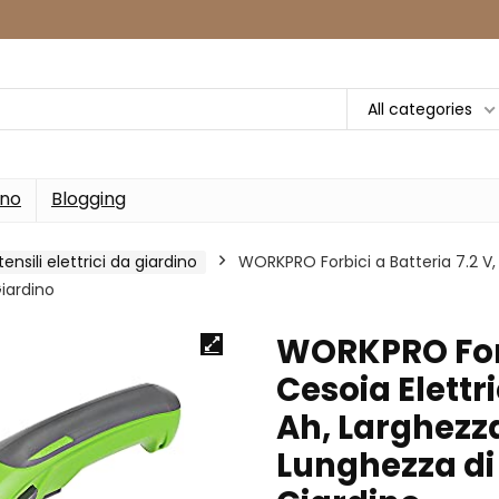
All categories
rno
Blogging
tensili elettrici da giardino
WORKPRO Forbici a Batteria 7.2 V, C
iardino
WORKPRO Forbi
Cesoia Elettri
Ah, Larghezz
Lunghezza di