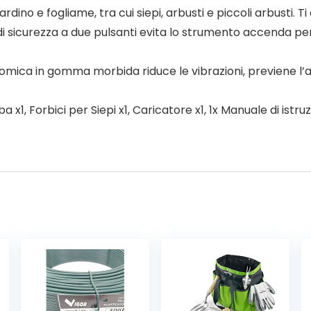
rdino e fogliame, tra cui siepi, arbusti e piccoli arbusti. T
i sicurezza a due pulsanti evita lo strumento accenda per
ica in gomma morbida riduce le vibrazioni, previene l’a
x1, Forbici per Siepi x1, Caricatore x1, 1x Manuale di istru