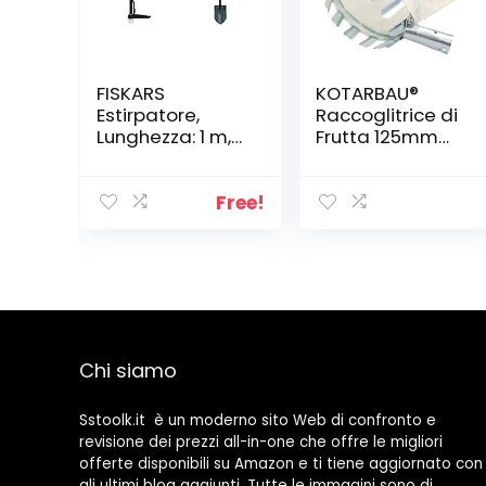
FISKARS
KOTARBAU®
Estirpatore,
Raccoglitrice di
Lunghezza: 1 m,
Frutta 125mm
Asta in Acciaio
Arnese per
Inossidabile/Im
Raccogliere
pugnatura in
Mele in Alto
Free!
plastica
Guadino
Nero/Arancione
Professionale
& Vanga a
Punta per
Terreni duri e
sassosi,
Lunghezza 117
Chi siamo
cm,
Acciaio/Plastica
, Nero/Arancione
Sstoolk.it è un moderno sito Web di confronto e
revisione dei prezzi all-in-one che offre le migliori
offerte disponibili su Amazon e ti tiene aggiornato con
gli ultimi blog aggiunti. Tutte le immagini sono di