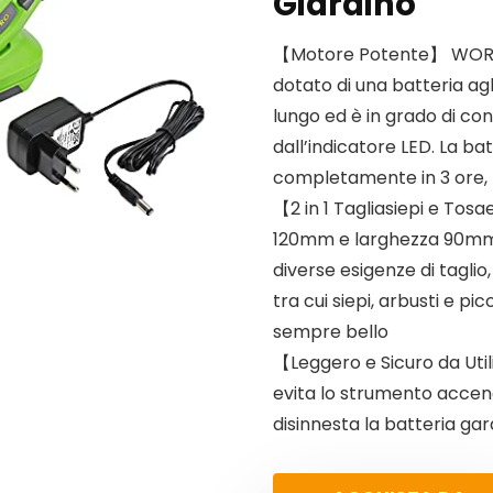
Giardino
【Motore Potente】 WORKPRO
dotato di una batteria agli
lungo ed è in grado di co
dall’indicatore LED. La ba
completamente in 3 ore,
【2 in 1 Tagliasiepi e Tosa
120mm e larghezza 90mm, 
diverse esigenze di taglio
tra cui siepi, arbusti e pic
sempre bello
【Leggero e Sicuro da Util
evita lo strumento accen
disinnesta la batteria gar