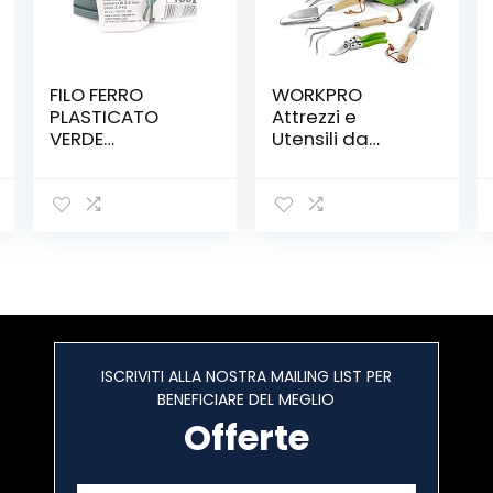
FILO FERRO
WORKPRO
PLASTICATO
Attrezzi e
VERDE
Utensili da
P/TENSIONE
Giardino 8 Pezzi,
MT.100
in Acciaio
Inossidabile con
Borsa, Include
Forbici per
Potare,
Cazzuola per
Trapianto,
Paletta per
Terreno, Forcola
ISCRIVITI ALLA NOSTRA MAILING LIST PER
e Rastrello a
BENEFICIARE DEL MEGLIO
Mano
Offerte