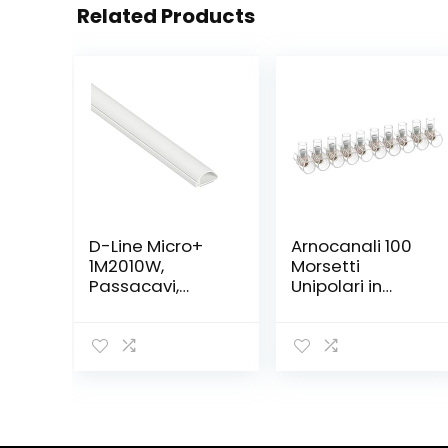
Related Products
D-Line Micro+
Arnocanali 100
1M2010W,
Morsetti
Passacavi,
Unipolari in
Canalina
Stecche da 10
Passacavi,
Poli , 1.5 mmq
Canalina
Copricavi,
Canalina
Passacavi
Pavimento – 20
x 10 mm – 1 m