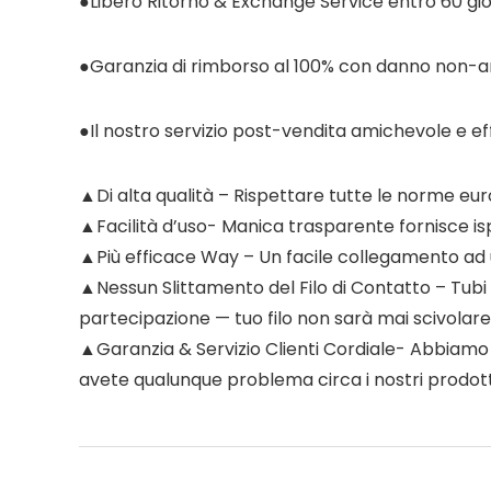
●Libero Ritorno & Exchange Service entro 60 gio
●Garanzia di rimborso al 100% con danno non-art
●Il nostro servizio post-vendita amichevole e ef
▲Di alta qualità – Rispettare tutte le norme euro
▲Facilità d’uso- Manica trasparente fornisce ispez
▲Più efficace Way – Un facile collegamento ad un 
▲Nessun Slittamento del Filo di Contatto – Tubi ri
partecipazione — tuo filo non sarà mai scivolare 
▲Garanzia & Servizio Clienti Cordiale- Abbiamo un
avete qualunque problema circa i nostri prodott