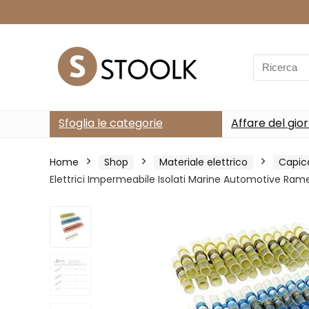
Search
for:
Sfoglia le categorie
Affare del gio
Home
Shop
Materiale elettrico
Capic
Elettrici Impermeabile Isolati Marine Automotive Ram