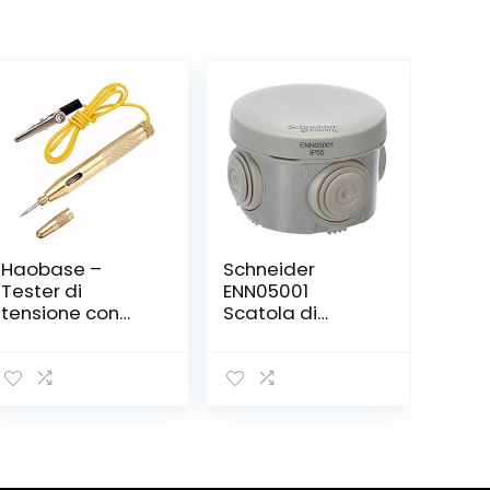
Haobase –
Schneider
Tester di
ENN05001
tensione con
Scatola di
strumento
Derivazione Ip55,
penna per auto
Bianco, 60×40
o camion DC 6
V/12 V/24 V, per
test circuito
elettrico