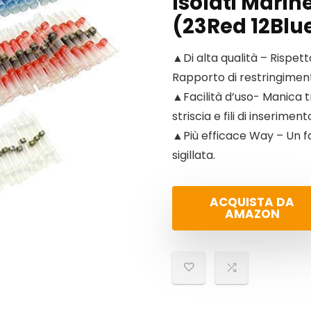
Isolati Mari
(23Red 12Blu
▲Di alta qualità – Rispet
Rapporto di restringimento
▲Facilità d’uso- Manica t
striscia e fili di inserimen
▲Più efficace Way – Un fa
sigillata.
ACQUISTA DA
AMAZON