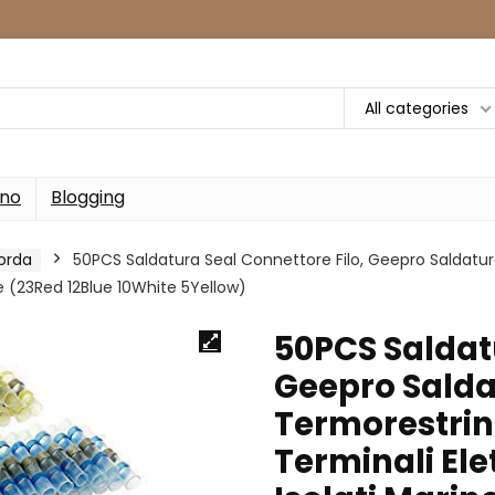
All categories
rno
Blogging
orda
50PCS Saldatura Seal Connettore Filo, Geepro Saldatur
e (23Red 12Blue 10White 5Yellow)
50PCS Saldatu
Geepro Salda
Termorestrin
Terminali Ele