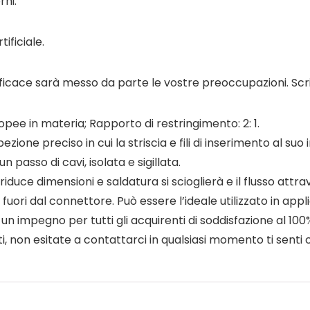
rni.
ificiale.
ficace sarà messo da parte le vostre preoccupazioni. Scriv
pee in materia; Rapporto di restringimento: 2: 1.
ione preciso in cui la striscia e fili di inserimento al suo 
passo di cavi, isolata e sigillata.
duce dimensioni e saldatura si scioglierà e il flusso attrave
fuori dal connettore. Può essere l’ideale utilizzato in appl
 impegno per tutti gli acquirenti di soddisfazione al 100%.
i, non esitate a contattarci in qualsiasi momento ti senti