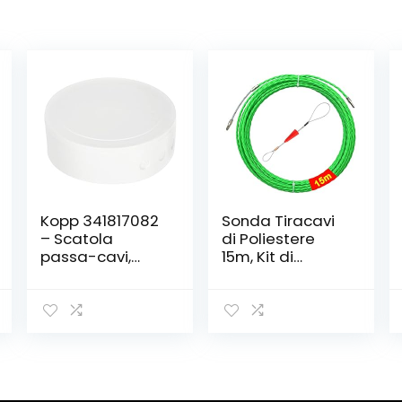
Kopp 341817082
Sonda Tiracavi
– Scatola
di Poliestere
passa-cavi,
15m, Kit di
bianco, in
Strumenti per
plastica
l’installazione di
Cavi, Fish Tape
Diametro
4,5mm, con
Molla di Guida