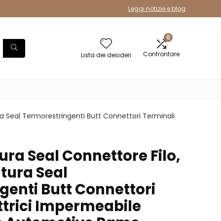
Leggi notizie e blog
0
Confrontare
Lista dei desideri
a Seal Termorestringenti Butt Connettori Terminali
ra Seal Connettore Filo,
tura Seal
genti Butt Connettori
ttrici Impermeabile