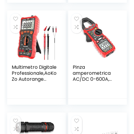
Multimetro Digitale
Pinza
Professionale,AoKo
amperometrica
Zo Autorange
AC/DC 0-600A,
Multimetro Digitale
KAIWEETS Pinza
Tester,6000
multimetro
Conti,TRMS
professionale T-
RMS 6000
conteggi, misure
corrente tensione
AC/DC
Temperatura
Capacità