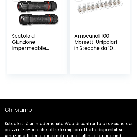
Resistenza Diodi
Continuità Duty
Cycle
Scatola di
Arnocanali 100
Giunzione
Morsetti Unipolari
Impermeabile
in Stecche da 10
IP68, 3 Pezzi
Poli , 1.5 mmq
Connettore
Stagno Manicotto
di Collegamento
Cavo Sotterraneo
del Area Esterna 3
Poli per Diametro
del Cavo Ø1-13mm
Chi siamo
Sstoolk.it è un moderno sito Web di confronto e revisione dei
prezzi all-in-one che offre le migliori offerte disponibili su
Amazon e ti tiene aggiornato con gli ultimi blog aggiunti.