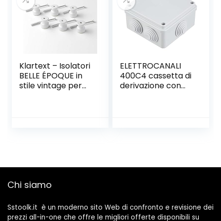
Acustico
Klartext – Isolatori
ELETTROCANALI
BELLE ÉPOQUE in
400C4 cassetta di
stile vintage per
derivazione con
installazione con
passacavi
cavo trecciato
tessile, in pregiata
porcellana
artigianale, colore
bianco lucido,
Ø20mm, 6 Pz.
Chi siamo
Sstoolk.it è un moderno sito Web di confronto e revisione dei
prezzi all-in-one che offre le migliori offerte disponibili su