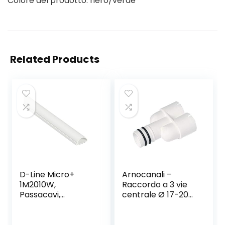
Colore del prodotto: nero/verde
Related Products
D-Line Micro+
Arnocanali –
1M2010W,
Raccordo a 3 vie
Passacavi,
centrale Ø 17-20
Canalina
mm
Passacavi,
Canalina