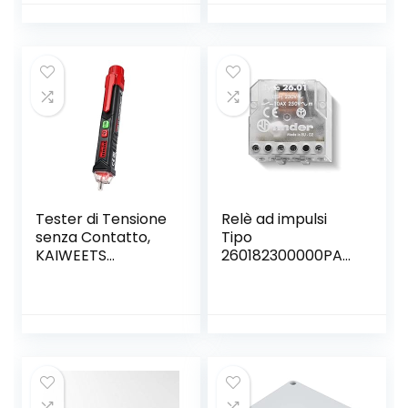
Copricavi,
Canalina
Passacavi
Pavimento – 20 x
10 mm – 1 m
Lunghezza –
Bianco
Tester di Tensione
Relè ad impulsi
senza Contatto,
Tipo
KAIWEETS
260182300000PAS
Cercafase,
– Serie 26 Finder
Rilevatore di
Tensione a Doppia
Sensibilità
12V/48V-1000V,
Display LCD, Test
Filo Fase/Neutro,
Torcia, Allarme