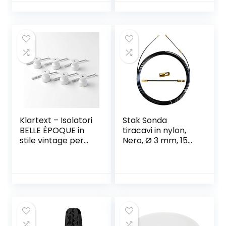
Copricavi,
Ip44, Arancione
Canalina
Passacavi
Pavimento – 20 x
10 mm – 1 m
Lunghezza –
Bianco
Klartext – Isolatori
Stak Sonda
BELLE ÉPOQUE in
tiracavi in nylon,
stile vintage per
Nero, Ø 3 mm, 15
installazione con
metri, con
cavo trecciato
terminali fissi,
tessile, in pregiata
SYN3-015
porcellana
artigianale, colore
bianco lucido,
Ø20mm, 6 Pz.