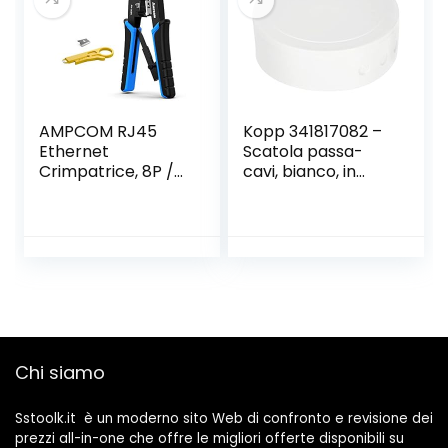
AMPCOM RJ45
Kopp 341817082 –
Ethernet
Scatola passa-
Crimpatrice, 8P /
cavi, bianco, in
6P-RJ11, RJ12
plastica
Cricchetto
Cricchetto
Taglierina Spellafili
Blu
Chi siamo
Sstoolk.it è un moderno sito Web di confronto e revisione dei
prezzi all-in-one che offre le migliori offerte disponibili su