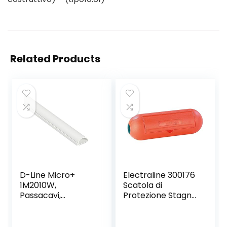
Related Products
D-Line Micro+
Electraline 300176
1M2010W,
Scatola di
Passacavi,
Protezione Stagna
Canalina
per Spina e Presa
Passacavi,
Volante
Canalina
Impermeabile