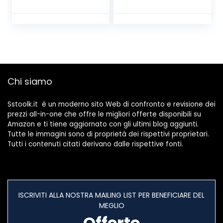
Morsetto a Leva
(prompt jack LED),
Connettore cavo
Tester Elettrico,
elettrico Kit di
Tensione /
morsettiere,Blocc
Corrente /
hi connettori
Resistenza /
elettrici con 50
Capacità /
Pezzi 3 Porte/40
Temperatura /
Pezzi 2 Porte/10
Frequenza –
Chi siamo
Pezzi 5 Porte.
KAIWEETS
Sstoolk.it è un moderno sito Web di confronto e revisione dei
prezzi all-in-one che offre le migliori offerte disponibili su
Amazon e ti tiene aggiornato con gli ultimi blog aggiunti.
Tutte le immagini sono di proprietà dei rispettivi proprietari.
Tutti i contenuti citati derivano dalle rispettive fonti.
ISCRIVITI ALLA NOSTRA MAILING LIST PER BENEFICIARE DEL
MEGLIO
Offerte