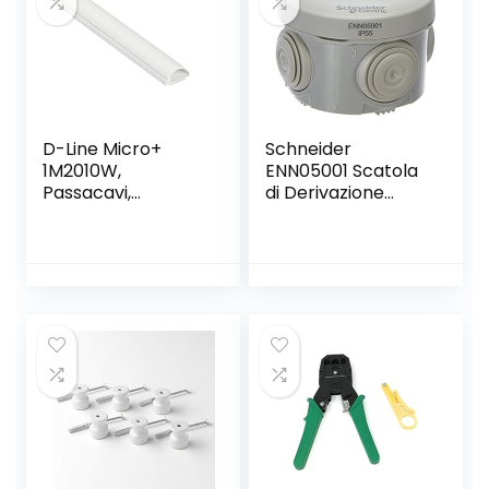
D-Line Micro+
Schneider
1M2010W,
ENN05001 Scatola
Passacavi,
di Derivazione
Canalina
Ip55, Bianco,
Passacavi,
60×40
Canalina
Copricavi,
Canalina
Passacavi
Pavimento – 20 x
10 mm – 1 m
Lunghezza –
Bianco