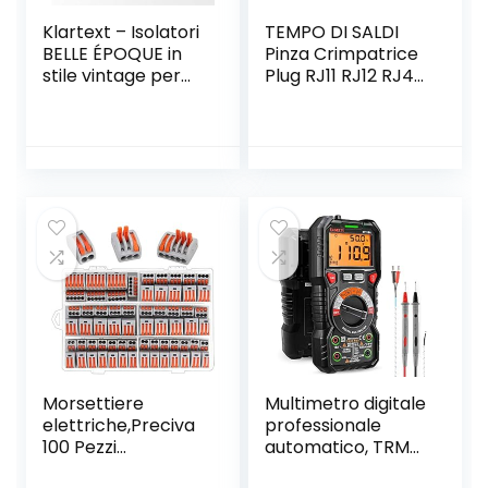
Klartext – Isolatori
TEMPO DI SALDI
BELLE ÉPOQUE in
Pinza Crimpatrice
stile vintage per
Plug RJ11 RJ12 RJ45
installazione con
4 6 8 Poli Per Cavo
cavo trecciato
Di Rete Ethernet
tessile, in pregiata
Lan
porcellana
artigianale, colore
bianco lucido,
Ø20mm, 6 Pz.
Morsettiere
Multimetro digitale
elettriche,Preciva
professionale
100 Pezzi
automatico, TRMS
Capicorda a
6000 Conti