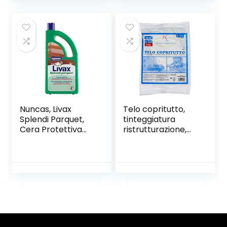
Giorni, senza
Solventi, 50 m x 50
mm
Nuncas, Livax
Telo copritutto,
Splendi Parquet,
tinteggiatura
Cera Protettiva
ristrutturazione,
per Pavimenti in
nylon polietilene,
Legno, 1000 Ml
4×4 metri