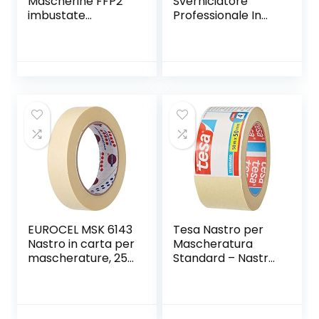
Mascherine FFP2
Sverniciatore
imbustate
Professionale In
singolarmente
Gel Per Legno,
Ferro E Muro,
Multicolore
EUROCEL MSK 6143
Tesa Nastro per
Nastro in carta per
Mascheratura
mascherature, 25
Standard – Nastro
mm x 50 m, 1
in Carta per
pezzo
Mascheratura,
Rimozione senza
Residui per 4