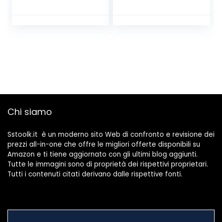
portata 3.800 l/h,
vite di
riempimento
dell’acqua, vite di
scarico dell’acqua,
maniglia di
trasporto)
Chi siamo
Sstoolk.it è un moderno sito Web di confronto e revisione dei
prezzi all-in-one che offre le migliori offerte disponibili su
Amazon e ti tiene aggiornato con gli ultimi blog aggiunti.
Tutte le immagini sono di proprietà dei rispettivi proprietari.
Tutti i contenuti citati derivano dalle rispettive fonti.