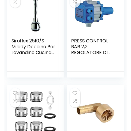
Siroflex 2510/S
PRESS CONTROL
Milady Doccino Per
BAR 2,2
Lavandino Cucina
REGOLATORE DI
Con Cannuccia
PRESSIONE
Flessibile In Ottone
ELETTROPOMPA
Made in Italy |
Aeratore
Rubinetto
Cromato Nero|
Areatore Per
Rubinetti |
Rompigetto
Rubinetto Cucina