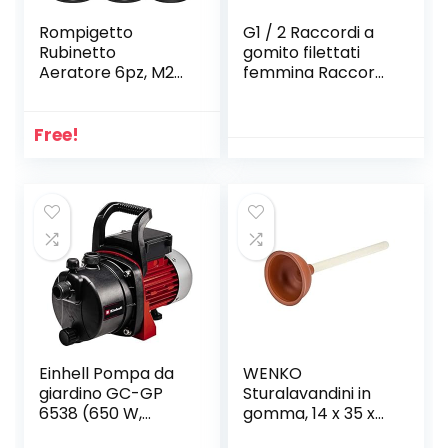
Rompigetto
G1 / 2 Raccordi a
Rubinetto
gomito filettati
Aeratore 6pz, M24
femmina Raccordi
Filtri Rubinetti
in ottone per tubo
Lavandino da
flessibile
Cucina e Bagno,
dell’acqua(4
Free!
Filtro Acqua
points within 12)
Rubinetto in
Acciaio Inox con
Aereatori in ABS +
8 Guarnizioni e 1
Chiave Cromata
Einhell Pompa da
WENKO
giardino GC-GP
Sturalavandini in
6538 (650 W,
gomma, 14 x 35 x
pressione 3,6 bar,
14 cm