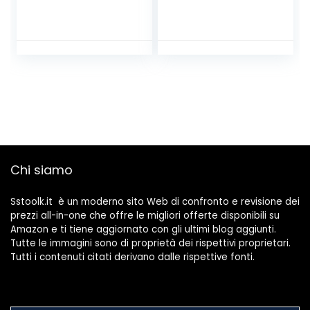
Molla, Arancione
Con Cannuccia
Flessibile In Ottone
Made in Italy |
Aeratore
Rubinetto
Cromato Nero|
Areatore Per
Rubinetti |
Rompigetto
Rubinetto Cucina
Chi siamo
Sstoolk.it è un moderno sito Web di confronto e revisione dei
prezzi all-in-one che offre le migliori offerte disponibili su
Amazon e ti tiene aggiornato con gli ultimi blog aggiunti.
Tutte le immagini sono di proprietà dei rispettivi proprietari.
Tutti i contenuti citati derivano dalle rispettive fonti.