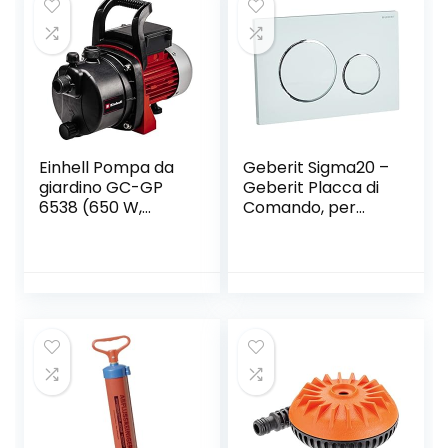
Einhell Pompa da
Geberit Sigma20 –
giardino GC-GP
Geberit Placca di
6538 (650 W,
Comando, per
pressione 3,6 bar,
Risciacquo a Due
portata 3.800 l/h,
Quantità,
vite di
Bianco/Cromo
riempimento
Lucido, 24.6 x 16.4 x
dell’acqua, vite di
1.5 cm
scarico dell’acqua,
maniglia di
trasporto)