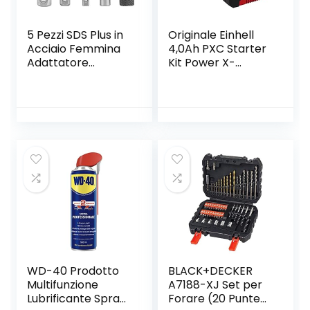
5 Pezzi SDS Plus in
Originale Einhell
Acciaio Femmina
4,0Ah PXC Starter
Adattatore
Kit Power X-
Femmina
Change, Tensione
Esagonale
200-250 V, 50-60
Prolunga Utensili
Hz, 18 V, Li-Ion,
Elettrici Accessori
Nero
WD-40 Prodotto
BLACK+DECKER
Multifunzione
A7188-XJ Set per
Lubrificante Spray
Forare (20 Punte