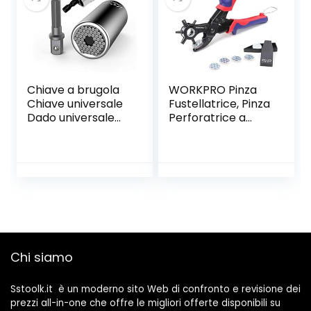
gradi, per fibra
Chiave a brugola
WORKPRO Pinza
Chiave universale
Fustellatrice, Pinza
Dado universale
Perforatrice a
Chiave a bussola
Fustella per Cuoio
universale Utensili
e Cinture, Testa
a mano multi
Girevole con 6 Fori
funzione 7-19mm
Intercambiabili
con adattatore
Rotondo,
per avvitatori ad
Rettangolare,
angolo di 105°
Ovale
Cacciavite
Strumenti di
Chi siamo
riparazione
Sstoolk.it è un moderno sito Web di confronto e revisione dei
prezzi all-in-one che offre le migliori offerte disponibili su