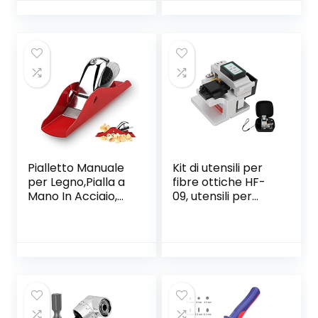
Kit Smontaggio e
Graffette, Ideale
Riparazione per
per Tappezzeria,
iphone, ipad,
Ferramenta di
Switch, PS4, Xbox,
Fissaggio,
PC, Macbook,
Decorazione,
Occhiali, Orologio
Lavorazione del
Legno, Mobili
Pialletto Manuale
Kit di utensili per
per Legno,Pialla a
fibre ottiche HF-
Mano In Acciaio,
09, utensili per
Pialla Lavorazione
taglierine per
Legno,Pialla a
mannaia in fibra
Mano Piccola per
ottica di alta
Rifilare,Perfetto
precisione, taglio
per la Lavorazione
accurato,
del
dispositivo 3 in 1,
Legno,Rifilatura,Pial
angolo di taglio
latura del Legno
inferiore a 0,5