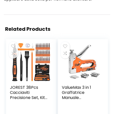
Related Products
JOREST 38Pcs
ValueMax 3 in 1
Cacciaviti
Graffatrice
Precisione Set, Kit
Manuale
Professionali con
Multifunzione,
Cacciaviti Torx T5
Sparapunti in
T6 T8 T9 T10 T20,
Acciaio con 3000