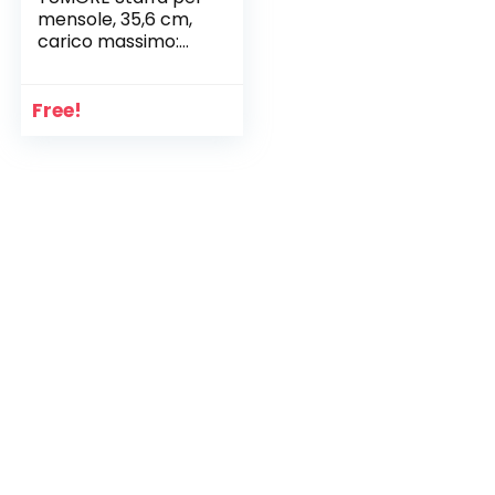
mensole, 35,6 cm,
carico massimo:
249,5 kg, supporto
per mensole in
acciaio inox,
Free!
resistente, ad
angolo retto,
confezione da 2