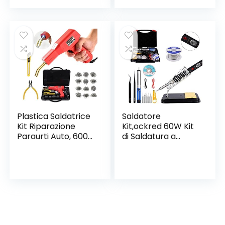
getto variabile,
Giardino, Giallo
confezione in
cartone)
Plastica Saldatrice
Saldatore
Kit Riparazione
Kit,ockred 60W Kit
Paraurti Auto, 600
di Saldatura a
pezzi 50W caldo
Stagno 18 in 1,Con
Cucitrice, Saldatore
interruttore
Pistola Riparazione
ON/OFF,Temperat
Macchina, plastica
ura Regolabile
riparazione
200℃〜480℃con 5
saldatura Kit per
Punte per
auto paraurti/ auto
Saldatore,Adatto a
ricambi
Manutenzione