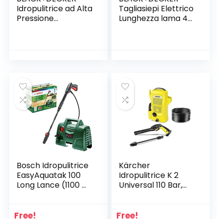
Idropulitrice ad Alta
Tagliasiepi Elettrico
Pressione
Lunghezza lama 45
BXPW1400E (1400
cm, Impugnatura
W, 110 bar, 390 l/h)
Ergonomica – 420
W, BEHT201-QS
Bosch Idropulitrice
Kärcher
EasyAquatak 100
Idropulitrice K 2
Long Lance (1100 W,
Universal 110 Bar,
flessibile da 5 m,
360 L/H, Resa 20
portata massima:
M²/H, Pulizia Di
270 l/h, ugello con
Veicoli E Mobili Da
Free!
Free!