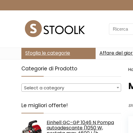
Search
for:
Sfoglia le categorie
Affare del gio
Categorie di Prodotto
H
‎
Select a category
Le migliori offerte!
Sh
Einhell GC-GP 1046 N Pompa
autoadescante (1050 W,