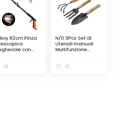
koy 82cm Pinza
N/0 3Pcs Set di
lescopica
Utensili manuali
eghevole con
Multifunzione
ro, Raccoglitore
Attrezzi Giardino
Alta qualità e
mondizia,Prolu
Durevole Attrezzi
a del Braccio
per Giardinaggio
n Struttura in
con Maniglie
luminio,Testa
Ergonomiche
tante a 90
Regali di
adi, mascella
Giardinaggio
tiscivolo
Ideali per Donne
Uomo