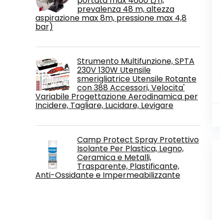
portata max 4600 L/h,
prevalenza 48 m, altezza
aspirazione max 8m, pressione max 4,8
bar)
Strumento Multifunzione, SPTA
230V 130W Utensile
smerigliatrice Utensile Rotante
con 388 Accessori, Velocita'
Variabile Progettazione Aerodinamica per
Incidere, Tagliare, Lucidare, Levigare
Camp Protect Spray Protettivo
Isolante Per Plastica, Legno,
Ceramica e Metalli,
Trasparente, Plastificante,
Anti-Ossidante e Impermeabilizzante