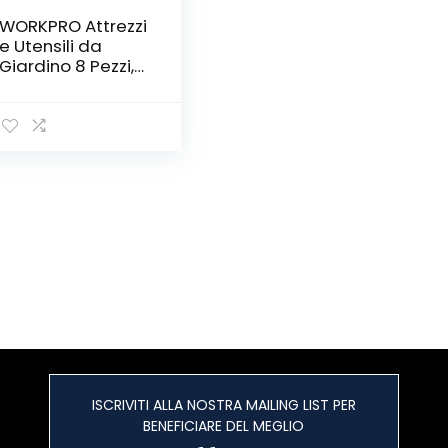
WORKPRO Attrezzi
e Utensili da
Giardino 8 Pezzi,
in Acciaio
Inossidabile con
Borsa, Include
Forbici per Potare,
Cazzuola per
Trapianto,
Paletta per
Terreno, Forcola e
Rastrello a Mano
ISCRIVITI ALLA NOSTRA MAILING LIST PER
BENEFICIARE DEL MEGLIO