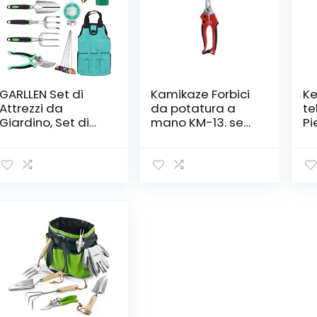
GARLLEN Set di
Kamikaze Forbici
Ke
Attrezzi da
da potatura a
te
Giardino, Set di
mano KM-13. semi
Pi
Attrezzi Manuali
professionale. 15
Fa
da 13 Pezzi, con
mm Ø. Forbici
di
Borsa Pesante
curve. Forbici da
im
per la
giardino
ng
Conservazione,
co
Kit di Semina
Al
Manuale per
Ro
Interni e Esterni,
Gr
Adatto per
An
Donne/Uomini/Gi
ardinieri