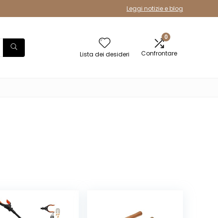
Leggi notizie e blog
0
Confrontare
Lista dei desideri