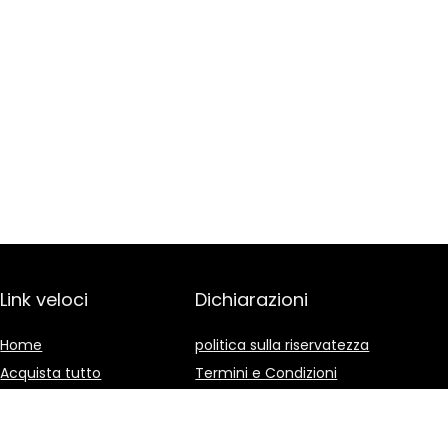
Link veloci
Dichiarazioni
Home
politica sulla riservatezza
Acquista tutto
Termini e Condizioni
Blog
Divulgazione delle
Affiliazioni
I nostri negozi online