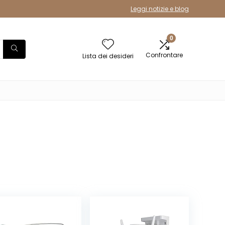
Leggi notizie e blog
0
Confrontare
Lista dei desideri