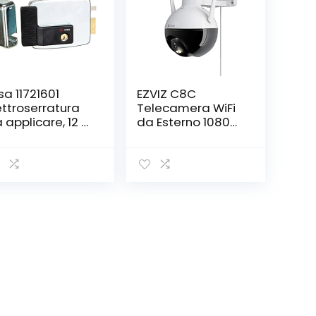
sa 11721601
EZVIZ C8C
ettroserratura
Telecamera WiFi
 applicare, 12 V,
da Esterno 1080p
ncato, Entrata
Motorizzata,
, mano destra
Telecamera WiFi
di Sorveglianza,
Videocamera
Esterna Pan&Tilt
con Copertura
Visiva a 360 °,con
Visione Notturna
Fino a 30 m,AI,
Impermeabile