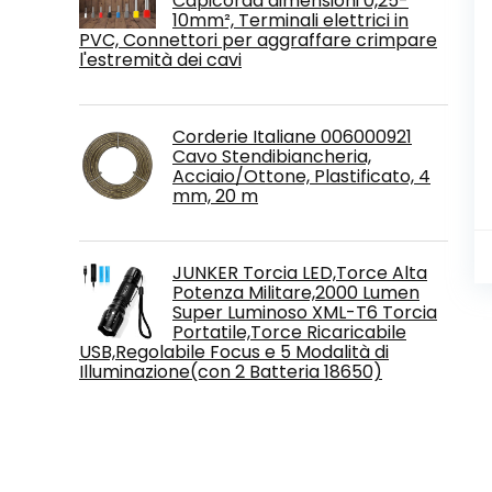
Capicorda dimensioni 0,25-
10mm², Terminali elettrici in
PVC, Connettori per aggraffare crimpare
l'estremità dei cavi
Corderie Italiane 006000921
Cavo Stendibiancheria,
Acciaio/Ottone, Plastificato, 4
mm, 20 m
JUNKER Torcia LED,Torce Alta
Potenza Militare,2000 Lumen
Super Luminoso XML-T6 Torcia
Portatile,Torce Ricaricabile
USB,Regolabile Focus e 5 Modalità di
Illuminazione(con 2 Batteria 18650)