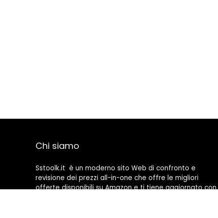
Chi siamo
Sstoolk.it è un moderno sito Web di confronto e
revisione dei prezzi all-in-one che offre le migliori
offerte disponibili su Amazon e ti tiene aggiornato con
gli ultimi blog aggiunti. Tutte le immagini sono di
proprietà dei rispettivi proprietari. Tutti i contenuti
citati derivano dalle rispettive fonti.