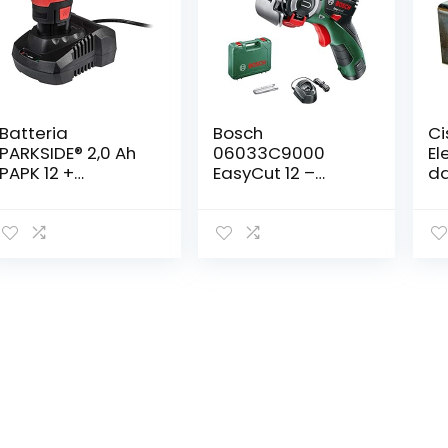
Batteria
Bosch
Ci
PARKSIDE® 2,0 Ah
06033C9000
El
PAPK 12 +
EasyCut 12 –
da
caricabatterie
Microsega con
Zi
X12V
Microlama
60
NanoBlade Wood
Speed 65 mm, 0 –
4.100 giri/min, 12 V,
Verde, 1 Pezzo