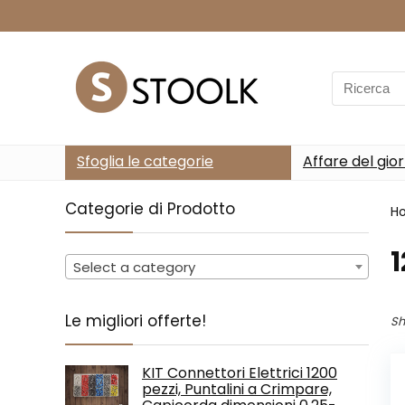
Search
for:
Sfoglia le categorie
Affare del gio
Categorie di Prodotto
H
‎
Select a category
Le migliori offerte!
Sh
KIT Connettori Elettrici 1200
pezzi, Puntalini a Crimpare,