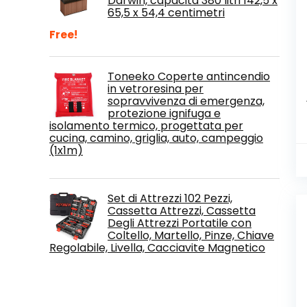
Darwin, capacità 380 litri 142,5 x
65,5 x 54,4 centimetri
Free!
Toneeko Coperte antincendio
in vetroresina per
sopravvivenza di emergenza,
protezione ignifuga e
isolamento termico, progettata per
cucina, camino, griglia, auto, campeggio
(1x1m)
Set di Attrezzi 102 Pezzi,
Cassetta Attrezzi, Cassetta
Degli Attrezzi Portatile con
Coltello, Martello, Pinze, Chiave
Regolabile, Livella, Cacciavite Magnetico