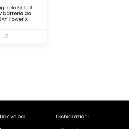
iginale Einhell
V batteria da
0Ah Power X-
ange (18 V, 4
, 900 W, senza
ricabatteria)
Link veloci
Dichiarazioni