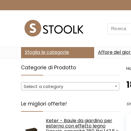
Search
for:
Sfoglia le categorie
Affare del gio
Categorie di Prodotto
H
‎
Select a category
Le migliori offerte!
Sh
Keter - Baule da giardino per
esterno con effetto legno