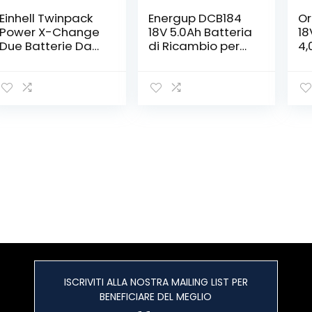
Einhell Twinpack
Energup DCB184
Or
Power X-Change
18V 5.0Ah Batteria
18
Due Batterie Da
di Ricambio per
4,
4,0 Ah, 12 x 7.5 x 7
DeWalt 18V
Ch
Cm, Rosso Nero
Batteria DeWalt
Ah
DCB184 DCB200
ca
DCB182 DCB180
DCB181 DCB182
DCB201
ISCRIVITI ALLA NOSTRA MAILING LIST PER
BENEFICIARE DEL MEGLIO