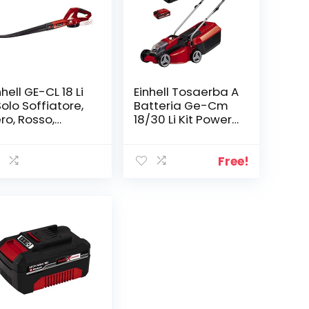
nhell GE-CL 18 Li
Einhell Tosaerba A
Solo Soffiatore,
Batteria Ge-Cm
ro, Rosso,
18/30 Li Kit Power
nza Batteria e
X-Change 18 V,
ricabatteria,
60.5 x 39.5 x 37.5
t di 8 Pezzi
Cm, Rosso Nero
Free!