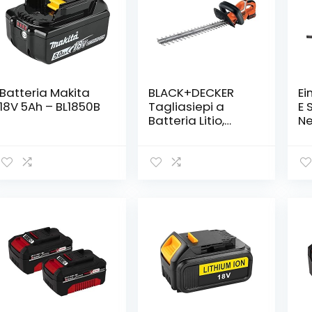
Batteria Makita
BLACK+DECKER
Ei
18V 5Ah – BL1850B
Tagliasiepi a
E 
Batteria Litio,
Ne
Lunghezza lama
Se
45 cm, 18V-2.0 Ah,
Ca
GTC1845L20-QW
Se