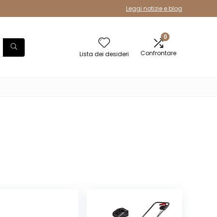
Leggi notizie e blog
0
Confrontare
Lista dei desideri