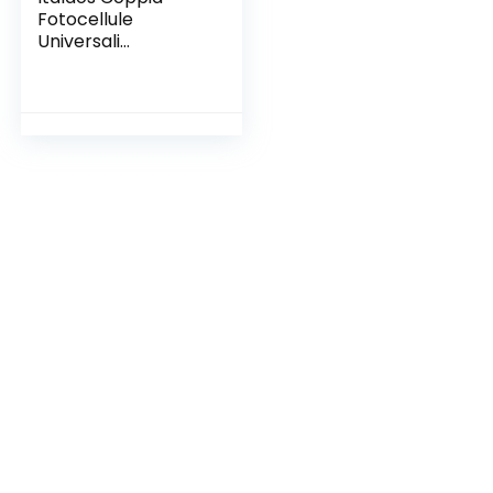
Fotocellule
Universali
Orientabili 180° per
Automazione
Cancello Garage
Impermeabile
Infrarossi Modulato
da Parete
Protezione
Elettromagnetici e
Filtro Sole AC/DC
12-24V