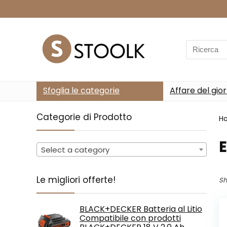
Search
for:
Sfoglia le categorie
Affare del gio
Categorie di Prodotto
H
‎
Select a category
Le migliori offerte!
Sh
BLACK+DECKER Batteria al Litio
Compatibile con prodotti