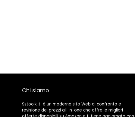
Chi siamo
Sstoolk.it è un moderno sito Web di confronto e
revisione dei prezzi all-in-one che offre le migliori
offerte disponibili su Amazon e ti tiene aggiornato con
gli ultimi blog aggiunti. Tutte le immagini sono di
proprietà dei rispettivi proprietari. Tutti i contenuti
citati derivano dalle rispettive fonti.