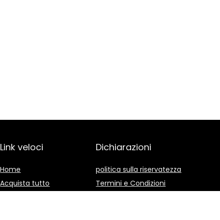
Link veloci
Dichiarazioni
Home
politica sulla riservatezza
Acquista tutto
Termini e Condizioni
Blog
Divulgazione delle
Affiliazioni
I nostri negozi online