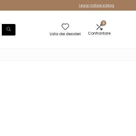
Leggi notizie e blog
0
Confrontare
Lista dei desideri