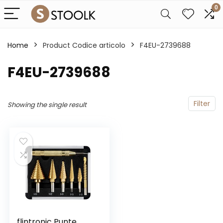
0
Home
Product Codice articolo
‎F4EU-2739688
‎F4EU-2739688
Filter
Showing the single result
flintronic Punte