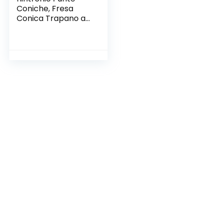
Coniche, Fresa
Conica Trapano a
Gradini,5 Punte in
Titanio con Gambo
Cambio Rapido HEX
ad Alta Velocità e 1
Punzone Centrale
Automatico con
Custodia
Adattabile a
Avvitatore