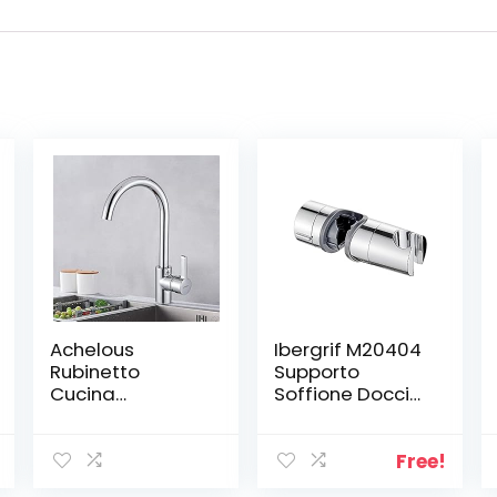
Achelous
Ibergrif M20404
Rubinetto
Supporto
Cucina
Soffione Doccia
Miscelatore
per Barra per
Monocomando
Saliscendi,
per Lavello con
Regolabile
Free!
Aeratore
Ricambio Porta