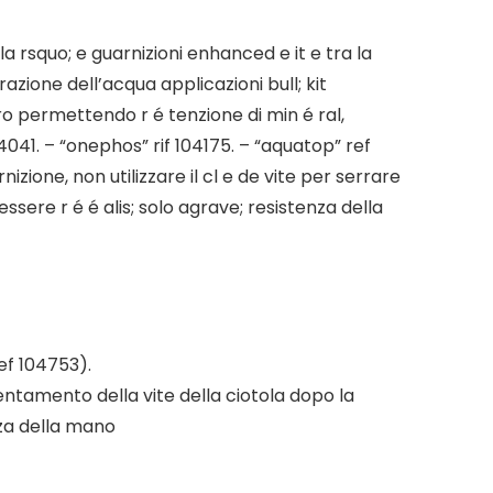
a rsquo; e guarnizioni enhanced e it e tra la
ltrazione dell’acqua applicazioni bull; kit
ro permettendo r é tenzione di min é ral,
04041. – “onephos” rif 104175. – “aquatop” ref
zione, non utilizzare il cl e de vite per serrare
ssere r é é alis; solo agrave; resistenza della
ef 104753).
llentamento della vite della ciotola dopo la
nza della mano