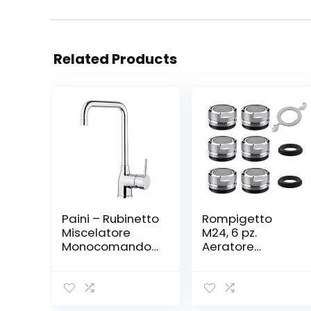
Related Products
Paini – Rubinetto
Rompigetto
Miscelatore
M24, 6 pz.
Monocomando
Aeratore
Cucina, Lavello,
Rubinetto Filtri
Cromato, Leva
Rubinetti
laterale con
Lavandino per
bocca U
Cucina e Bagno,