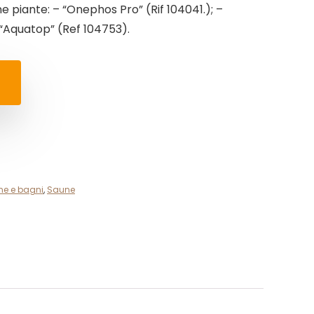
e piante: – “Onephos Pro” (Rif 104041.); –
– “Aquatop” (Ref 104753).
ine e bagni
,
Saune