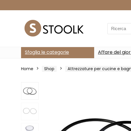
Search
for:
Sfoglia le categorie
Affare del gio
Home
Shop
Attrezzature per cucine e bagn