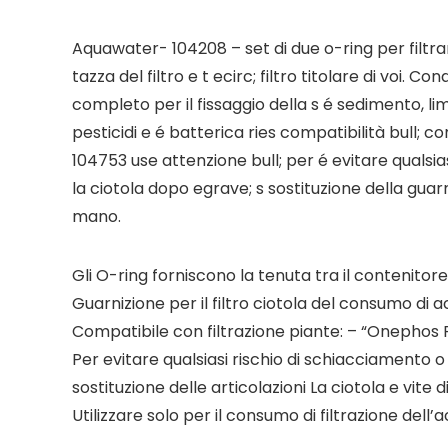
Aquawater- 104208 – set di due o-ring per filtrar
tazza del filtro e t ecirc; filtro titolare di voi. Co
completo per il fissaggio della s é sedimento, l
pesticidi e é batterica ries compatibilità bull; c
104753 use attenzione bull; per é evitare qualsias
la ciotola dopo egrave; s sostituzione della guarn
mano.
Gli O-ring forniscono la tenuta tra il contenitore d
Guarnizione per il filtro ciotola del consumo di 
Compatibile con filtrazione piante: – “Onephos Pr
Per evitare qualsiasi rischio di schiacciamento o 
sostituzione delle articolazioni La ciotola e vit
Utilizzare solo per il consumo di filtrazione dell’