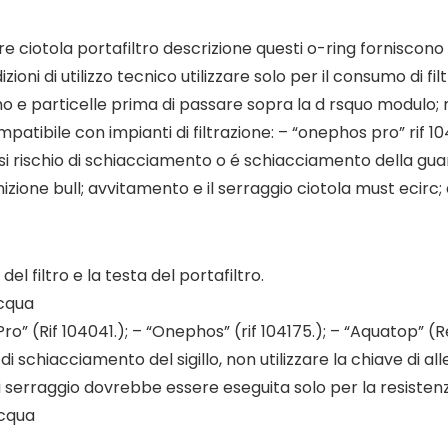
e ciotola portafiltro descrizione questi o-ring forniscono l
ndizioni di utilizzo tecnico utilizzare solo per il consumo di fi
imo e particelle prima di passare sopra la d rsquo modulo; 
ompatibile con impianti di filtrazione: – “onephos pro” rif 1
i rischio di schiacciamento o é schiacciamento della guarni
izione bull; avvitamento e il serraggio ciotola must ecirc; e
el filtro e la testa del portafiltro.
acqua
o” (Rif 104041.); – “Onephos” (rif 104175.); – “Aquatop” (R
di schiacciamento del sigillo, non utilizzare la chiave di a
e di serraggio dovrebbe essere eseguita solo per la resiste
acqua