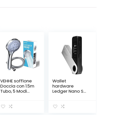
VEHHE soffione
Wallet
Doccia con 1.5m
hardware
Tubo, 5 Modi
Ledger Nano S
Funzione
Plus – Proteggi
soffione Doccia
criptovalute, NFT
Alta Pressione,
e token
Risparmio Idrico,