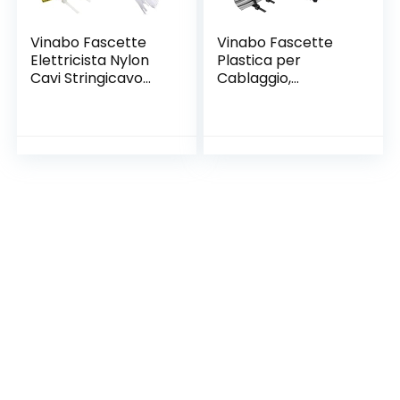
Vinabo Fascette
Vinabo Fascette
Elettricista Nylon
Plastica per
Cavi Stringicavo
Cablaggio,
200 x 2,5 mm,
Fascette
Fascette
Elettricista Nylon
Stringicavo per
Cavi Stringicavo
Piante, Fascette
200 x 2,5 mm,
Plastica per
Fermacavo Nere
Cablaggio, 110 Pezzi,
Elettricista,110 Pezzi,
Bianco
Nero