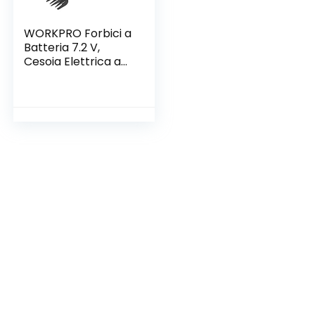
WORKPRO Forbici a
Batteria 7.2 V,
Cesoia Elettrica a
Batteria al Litio 1.5
Ah, Larghezza di
Taglio 90mm,
Lunghezza di Taglio
120mm, Adatto al
Giardino