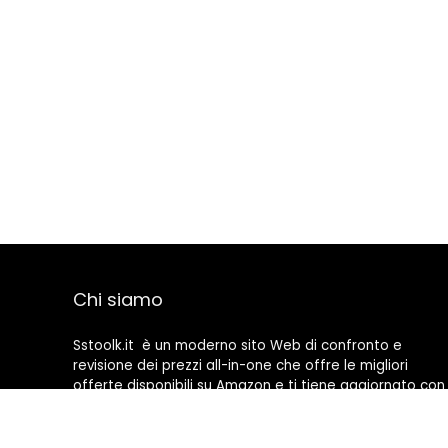
Chi siamo
Sstoolk.it è un moderno sito Web di confronto e
revisione dei prezzi all-in-one che offre le migliori
offerte disponibili su Amazon e ti tiene aggiornato con
gli ultimi blog aggiunti. Tutte le immagini sono di
proprietà dei rispettivi proprietari. Tutti i contenuti
citati derivano dalle rispettive fonti.