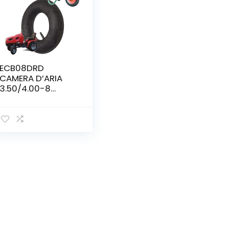
ECB08DRD
CAMERA D’ARIA
3.50/4.00-8
VALVOLA TR13 PER
PNEUMATICO
RUOTA CARRIOLA
TRATTORINO
FALCIAERBA
GARDEN
GIARDINAGGIO