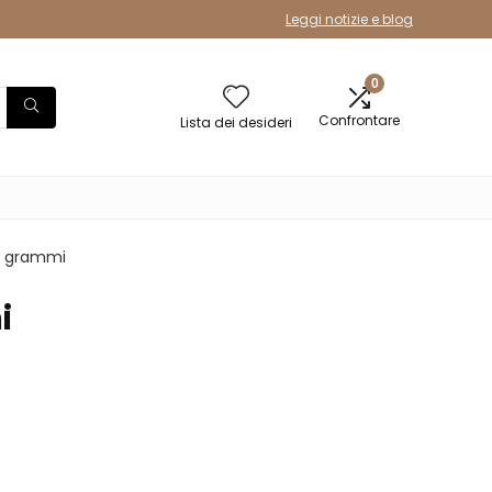
Leggi notizie e blog
0
Confrontare
Lista dei desideri
30 grammi
i