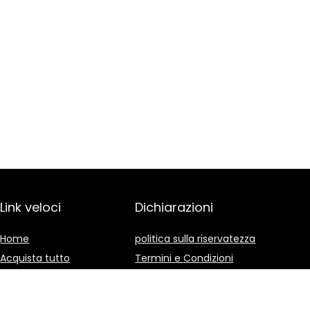
Link veloci
Dichiarazioni
Home
politica sulla riservatezza
Acquista tutto
Termini e Condizioni
Blog
Divulgazione delle
Affiliazioni
I nostri negozi online