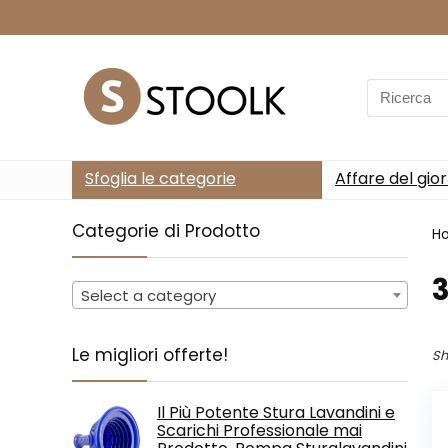
Search
for:
Sfoglia le categorie
Affare del gio
Categorie di Prodotto
H
‎
Select a category
Le migliori offerte!
Sh
Il Più Potente Stura Lavandini e
Scarichi Professionale mai