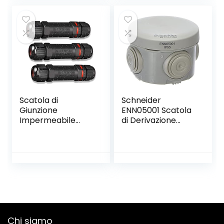
Display LCD, Test
Filo Fase/Neutro,
Torcia, Allarme
Acustico
Scatola di
Schneider
Giunzione
ENN05001 Scatola
Impermeabile
di Derivazione
IP68, 3 Pezzi
Ip55, Bianco,
Connettore
60×40
Stagno Manicotto
di Collegamento
Cavo Sotterraneo
del Area Esterna 3
Poli per Diametro
del Cavo Ø1-13mm
Chi siamo