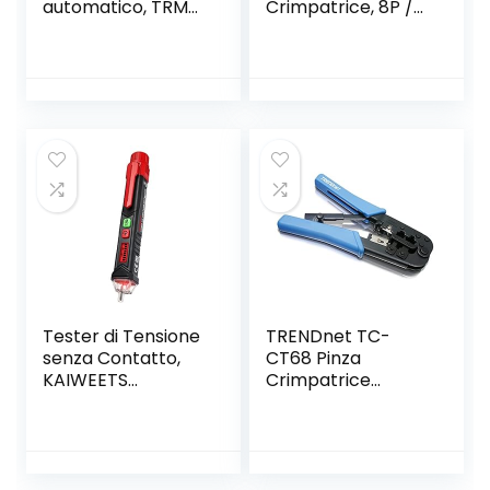
automatico, TRMS
Crimpatrice, 8P /
6000 Conti
6P-RJ11, RJ12
(prompt jack LED),
Cricchetto
Tester Elettrico,
Cricchetto
Tensione /
Taglierina Spellafili
Corrente /
Blu
Resistenza /
Capacità /
Temperatura /
Frequenza –
KAIWEETS
Tester di Tensione
TRENDnet TC-
senza Contatto,
CT68 Pinza
KAIWEETS
Crimpatrice
Cercafase,
Professionale
Rilevatore di
Tensione a Doppia
Sensibilità
12V/48V-1000V,