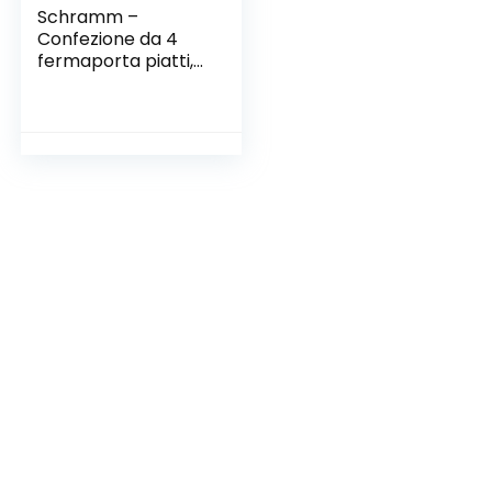
Schramm –
Confezione da 4
fermaporta piatti,
circa 10 x 4 cm,
confezione da 4
pezzi.