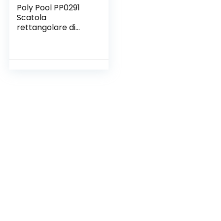
Poly Pool PP0291
Scatola
rettangolare di
derivazione, da
parete, dimensioni
interne
120x80x50mm,
Grigio