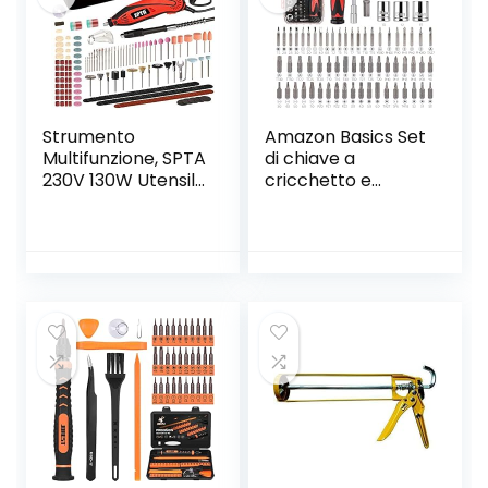
Strumento
Amazon Basics Set
Multifunzione, SPTA
di chiave a
230V 130W Utensile
cricchetto e
smerigliatrice
cacciavite
Utensile Rotante
magnetici,
con 388 Accessori,
confezione da 73
Velocita’ Variabile
pezzi
Progettazione
Aerodinamica per
Incidere, Tagliare,
Lucidare, Levigare