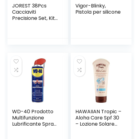
JOREST 38Pcs
‎Vigor-Blinky,
Cacciaviti
Pistola per silicone
Precisione Set, Kit
Professionali con
Cacciaviti Torx T5
T6 T8 T9 T10 T20,
Kit Smontaggio e
Riparazione per
iphone, ipad,
Switch, PS4, Xbox,
PC, Macbook,
Occhiali, Orologio
WD-40 Prodotto
HAWAIIAN Tropic –
Multifunzione
Aloha Care Spf 30
Lubrificante Spray
– Lozione Solare
Con Sistema
Protettiva
Doppia Posizione,
Ecosostenibile –