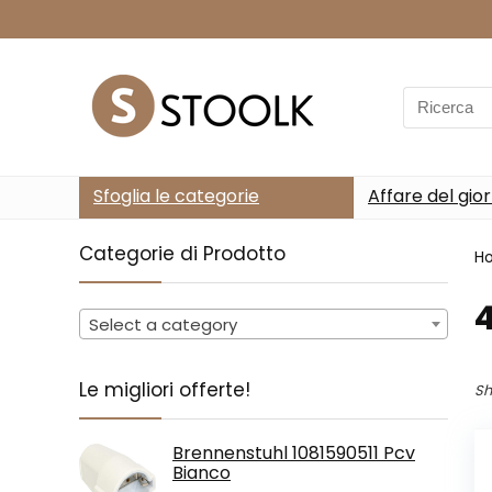
Search
for:
Sfoglia le categorie
Affare del gio
Categorie di Prodotto
H
‎
Select a category
Le migliori offerte!
Sh
Brennenstuhl 1081590511 Pcv
Bianco