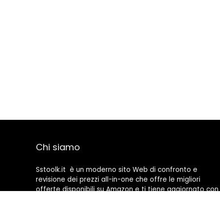
Chi siamo
Sstoolk.it è un moderno sito Web di confronto e
revisione dei prezzi all-in-one che offre le migliori
offerte disponibili su Amazon e ti tiene aggiornato con
gli ultimi blog aggiunti. Tutte le immagini sono di
proprietà dei rispettivi proprietari. Tutti i contenuti
citati derivano dalle rispettive fonti.