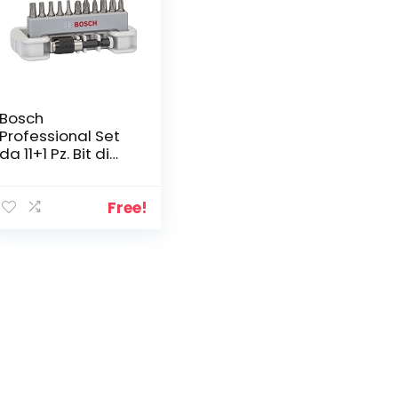
Bosch
Professional Set
da 11+1 Pz. Bit di
avvitamento
Extra Hard (PH, PZ,
T-Bit, Accessori
Free!
Trapani &
Avvitatori)