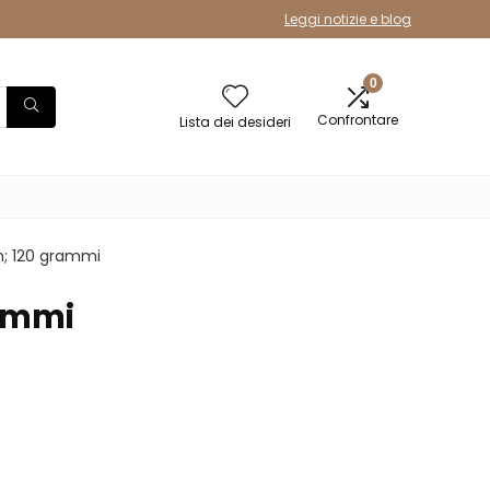
Leggi notizie e blog
0
Confrontare
Lista dei desideri
cm; 120 grammi
rammi