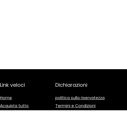
Link veloci
Dichiarazioni
Home
politica sulla riservatezza
Acquista tutto
Termini e Condizioni
Blog
Divulgazione delle
Affiliazioni
I nostri negozi online