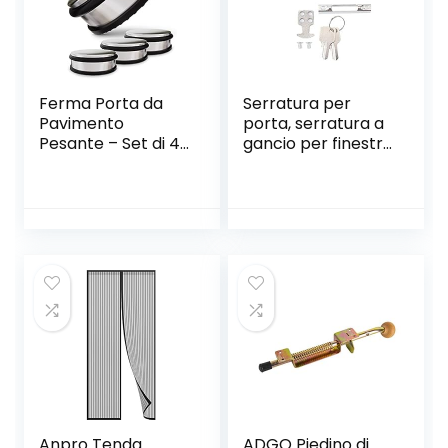
Ferma Porta da
Serratura per
Pavimento
porta, serratura a
Pesante – Set di 4
gancio per finestra
– Acciaio Inox –
per porta
con 4 Anelli di
scorrevole
Ricambio in
Serratura a
Silicone – 1,1kg –
serratura singola
Bloccaporta
per porta mobile
moderna per casa
Anpro Tenda
ADGO Piedino di