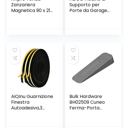
Zanzariera
Supporto per
Magnetica 90 x 210
Porte da Garage
cm per Porta con
con Molla
Calamita
Fermaporta,
Moschiera per
Montaggio per
Porte di Soggiorno
Porta, Montaggio a
Camera da Letto
Pavimento, Fermo
Casa
Zincato, Giallo,
Gamba Porta con
Molla, con Manico
in Legno, Acciaio
(42 cm)
AiQInu Guarnizione
Bulk Hardware
Finestra
BH02509 Cuneo
Autoadesiva,3
Ferma-Porta
Rotoli 6x3mm 15m
Deluxe in Gomma
Schiuma Nastro
Antiscivolo, Grigio
Paraspifferi Porta,