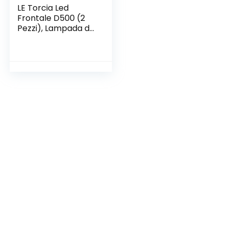
LE Torcia Led
Frontale D500 (2
Pezzi), Lampada da
Testa USB
Ricaricabile Torcia
LED, 6 Modalità di
Luce, IPX6
Impermeabile, per
Campeggio, Corsa,
Jogging, Pesca